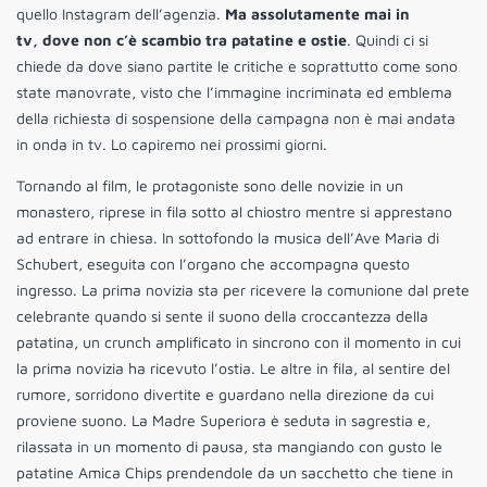
quello Instagram dell’agenzia.
Ma assolutamente mai in
tv, dove non c’è scambio tra patatine e ostie
. Quindi ci si
chiede da dove siano partite le critiche e soprattutto come sono
state manovrate, visto che l’immagine incriminata ed emblema
della richiesta di sospensione della campagna non è mai andata
in onda in tv. Lo capiremo nei prossimi giorni.
Tornando al film, le protagoniste sono delle novizie in un
monastero, riprese in fila sotto al chiostro mentre si apprestano
ad entrare in chiesa. In sottofondo la musica dell’Ave Maria di
Schubert, eseguita con l’organo che accompagna questo
ingresso. La prima novizia sta per ricevere la comunione dal prete
celebrante quando si sente il suono della croccantezza della
patatina, un crunch amplificato in sincrono con il momento in cui
la prima novizia ha ricevuto l’ostia. Le altre in fila, al sentire del
rumore, sorridono divertite e guardano nella direzione da cui
proviene suono. La Madre Superiora è seduta in sagrestia e,
rilassata in un momento di pausa, sta mangiando con gusto le
patatine Amica Chips prendendole da un sacchetto che tiene in