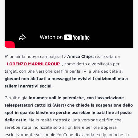
E’ on air la nuova campagna tv
Amica Chips
, realizzata da
LORENZO MARINI GROUP
, come detto diversificata per
target, con una versione del film per la Tv e una dedicata ai
giovani
non abituati a messaggi televisivi tradizionali ma a
stilemi narrativi social.
Peraltro già
innumerevoli le polemiche, con l’associazione
telespettatori cattolici (Aiart) che chiede la sospensione dello
spot in quanto blasfemo perchè userebbe le patatine al posto
delle ostie
. Ma in realtà trattasi di una versione del film che
sarebbe stata indirizzata solo all’on line e per ora apparsa
esclusivamente sul canale YouTube di azienda e cdp, nonché su