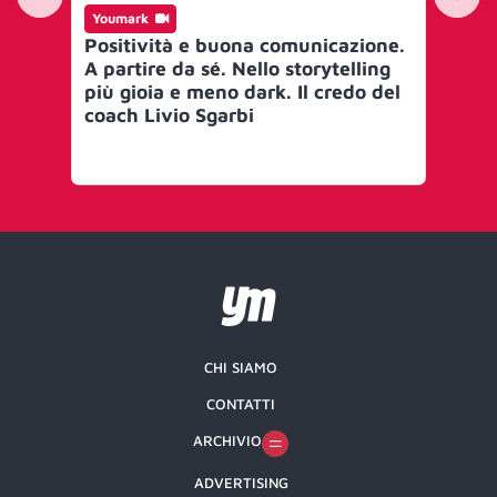
Youmark
Yo
Positività e buona comunicazione.
La
A partire da sé. Nello storytelling
l’a
più gioia e meno dark. Il credo del
L’
coach Livio Sgarbi
co
GL
per
CHI SIAMO
CONTATTI
ARCHIVIO
ADVERTISING