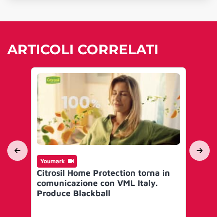
ARTICOLI CORRELATI
Youmark
Yo
Citrosil Home Protection torna in
Un
comunicazione con VML Italy.
It
Produce Blackball
ins
Se