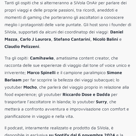
Tanti gli ospiti che si alterneranno a SiVola OnAir per parlare dei
propri viaggi e delle proprie passioni, tra ricordi, aneddoti e
momenti di gaming che porteranno gli ascoltatori a conoscere
meglio i protagonisti delle varie puntate. Gli host sono i founder di
SiVola, supportati da alcuni dei coordinatop dei viaggi:
Daniel
Mazza, Carlo J Laurora, Stefano Cantarini, Nicolò Balini
e
Claudio Pelizzeni
.
Tra gli ospiti:
Camihawke
, amatissima content creator, che
racconta delle sue esperienze di viaggio dal tone of voice unico e
irriverente;
Marco Spinelli
e il campione paralimpico
Simone
Barlaam
per far scoprire la bellezza dei viaggi subacquei; lo
youtuber
Mocho
, che parlerà del viaggio proprio in relazione alla
food experience; gli youtuber
Riccardo Dose e Dadda
per
trasportare l’ascoltatore in Islanda; lo youtuber
Surry
, che
metterà a confronto avventura e improvvisazione con comfort e
pianificazione in viaggio e nella vita.
Il podcast, interamente realizzato e prodotto da SiVola, è
disponibile in esclusiva
su Spotify dal 6 novembre 2024
e la