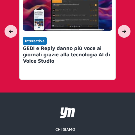
Interactive
Int
GEDI e Reply danno più voce ai
Sp
giornali grazie alla tecnologia AI di
re
Voice Studio
pub
Stu
nu
CHI SIAMO