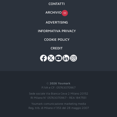
CONTATTI
ARCHIVIO
ADVERTISING
INFORMATIVA PRIVACY
COOKIE POLICY
CREDIT
©
2026 Youmark
P.IVA e CF: 05763070967
Sede sociale Via Bianca Ceva 2 Milano 20152
RI Milano N° 05763070967 - REA 1847551
Youmark comunicazione marketing media
Reg. trib. di Milano n°353 del 28 maggio 2007