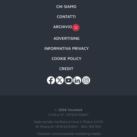
CHI SIAMO
CONTATTI
ARCHIVIO
ADVERTISING
INFORMATIVA PRIVACY
COOKIE POLICY
CREDIT
©
2026 Youmark
P.IVA e CF: 05763070967
Sede sociale Via Bianca Ceva 2 Milano 20152
RI Milano N° 05763070967 - REA 1847551
Youmark comunicazione marketing media