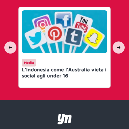
Media
En
L’Indonesia come l’Australia vieta i
Na
social agli under 16
tra
pe