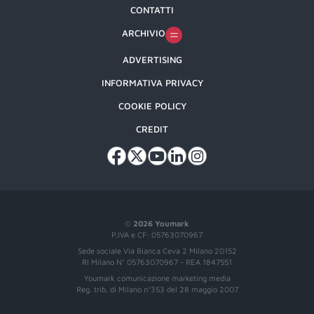
CONTATTI
ARCHIVIO
ADVERTISING
INFORMATIVA PRIVACY
COOKIE POLICY
CREDIT
©
2026 Youmark
P.IVA e CF: 05763070967
Sede sociale Via Bianca Ceva 2 Milano 20152
RI Milano N° 05763070967 - REA 1847551
Youmark comunicazione marketing media
Reg. trib. di Milano n°353 del 28 maggio 2007