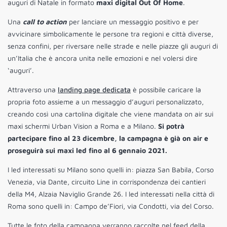
auguri di Natale in formato
maxi digital Out Of Home
.
Una
call to action
per lanciare un messaggio positivo e per
avvicinare simbolicamente le persone tra regioni e città diverse,
senza confini, per riversare nelle strade e nelle piazze gli auguri di
un’Italia che è ancora unita nelle emozioni e nel volersi dire
‘auguri’.
Attraverso una
landing page dedicata
è possibile caricare la
propria foto assieme a un messaggio d’auguri personalizzato,
creando così una cartolina digitale che viene mandata on air sui
maxi schermi Urban Vision a Roma e a Milano.
Si potrà
partecipare fino al 23 dicembre, la campagna è già on air e
proseguirà sui maxi led fino al 6 gennaio 2021.
I led interessati su Milano sono quelli in: piazza San Babila, Corso
Venezia, via Dante, circuito Line in corrispondenza dei cantieri
della M4, Alzaia Naviglio Grande 26. I led interessati nella città di
Roma sono quelli in: Campo de’Fiori, via Condotti, via del Corso.
Tutte le foto della campagna verranno raccolte nel feed della