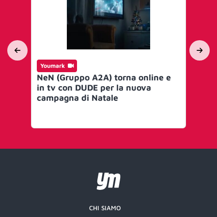
Youmark
Yo
NeN (Gruppo A2A) torna online e
Gl
in tv con DUDE per la nuova
Th
campagna di Natale
CHI SIAMO