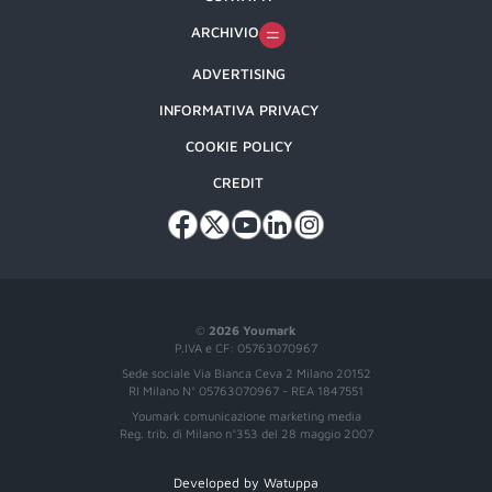
ARCHIVIO
ADVERTISING
INFORMATIVA PRIVACY
COOKIE POLICY
CREDIT
©
2026 Youmark
P.IVA e CF: 05763070967
Sede sociale Via Bianca Ceva 2 Milano 20152
RI Milano N° 05763070967 - REA 1847551
Youmark comunicazione marketing media
Reg. trib. di Milano n°353 del 28 maggio 2007
Developed by Watuppa