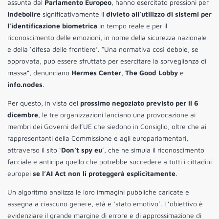
assunta dal
Parlamento Europeo
, hanno esercitato pressioni per
indebolire
significativamente il
divieto all’utilizzo di sistemi per
l’identificazione biometrica
in tempo reale e per il
riconoscimento delle emozioni, in nome della sicurezza nazionale
e della ‘difesa delle frontiere’. “Una normativa così debole, se
approvata, può essere sfruttata per esercitare la sorveglianza di
massa”, denunciano
Hermes Center
,
The Good Lobby
e
info.nodes
.
Per questo, in vista del
prossimo negoziato previsto per il 6
dicembre
, le tre organizzazioni lanciano una provocazione ai
membri dei Governi dell’UE che siedono in Consiglio, oltre che ai
rappresentanti della Commissione e agli europarlamentari,
attraverso il sito ‘
Don’t spy eu
’, che ne simula il riconoscimento
facciale e anticipa quello che potrebbe succedere a tutti i cittadini
europei
se l’AI Act non li proteggerà esplicitamente
.
Un algoritmo analizza le loro immagini pubbliche caricate e
assegna a ciascuno genere, età e ‘stato emotivo’. L’obiettivo è
evidenziare il grande margine di errore e di approssimazione di