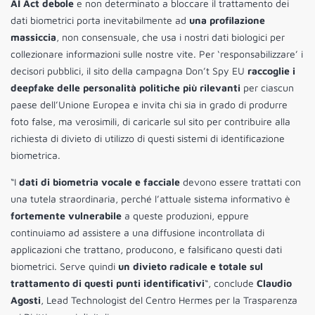
AI Act debole
e non determinato a bloccare il trattamento dei
dati biometrici porta inevitabilmente ad
una profilazione
massiccia
, non consensuale, che usa i nostri dati biologici per
collezionare informazioni sulle nostre vite. Per ‘responsabilizzare’ i
decisori pubblici, il sito della campagna Don’t Spy EU
raccoglie i
deepfake delle personalità politiche più rilevanti
per ciascun
paese dell’Unione Europea e invita chi sia in grado di produrre
foto false, ma verosimili, di caricarle sul sito per contribuire alla
richiesta di divieto di utilizzo di questi sistemi di identificazione
biometrica.
“I
dati di biometria vocale e facciale
devono essere trattati con
una tutela straordinaria, perché l’attuale sistema informativo è
fortemente vulnerabile
a queste produzioni, eppure
continuiamo ad assistere a una diffusione incontrollata di
applicazioni che trattano, producono, e falsificano questi dati
biometrici. Serve quindi
un divieto radicale e totale sul
trattamento di questi punti identificativi
“, conclude
Claudio
Agosti
, Lead Technologist del Centro Hermes per la Trasparenza