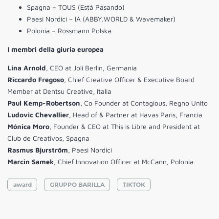
Spagna – TOUS (Está Pasando)
Paesi Nordici – IA (ABBY.WORLD & Wavemaker)
Polonia – Rossmann Polska
I membri della giuria europea
Lina Arnold
, CEO at Joli Berlin, Germania
Riccardo Fregoso
, Chief Creative Officer & Executive Board
Member at Dentsu Creative, Italia
Paul Kemp-Robertson
, Co Founder at Contagious, Regno Unito
Ludovic Chevallier
, Head of & Partner at Havas Paris, Francia
Mónica Moro
, Founder & CEO at This is Libre and President at
Club de Creativos, Spagna
Rasmus Bjurström
, Paesi Nordici
Marcin Samek
, Chief Innovation Officer at McCann, Polonia
award
GRUPPO BARILLA
TIKTOK