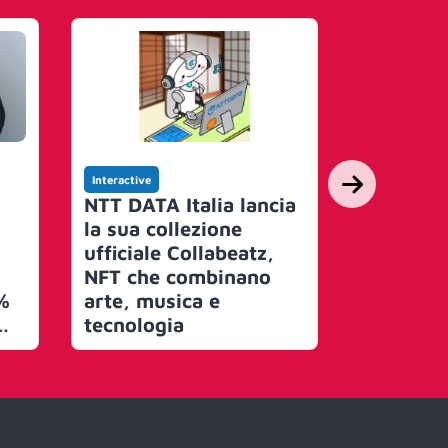
Interactive
Interactive
NTT DATA Italia lancia
Coderblo
la sua collezione
Season 1 
ufficiale Collabeatz,
proprie l
NFT che combinano
nuove pi
%
arte, musica e
monetizz
tecnologia
creator
ce
vo