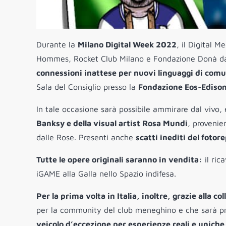
Durante la
Milano Digital Week 2022
, il Digital 
Hommes, Rocket Club Milano e Fondazione Donà dall
connessioni inattese per nuovi linguaggi di comu
Sala del Consiglio presso la
Fondazione Eos-Edison
In tale occasione sarà possibile ammirare dal vivo,
Banksy e della visual artist Rosa Mundi
, provenie
dalle Rose. Presenti anche
scatti inediti del foto
Tutte le opere originali saranno in vendita:
il ric
iGAME alla Galla nello Spazio indifesa.
Per la prima volta in Italia, inoltre, grazie alla 
per la community del club meneghino e che sarà pre
veicolo d’eccezione per esperienze reali e uniche a