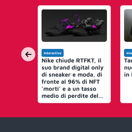
Interactive
Int
Nike chiude RTFKT, il
Ta
suo brand digital only
nu
di sneaker e moda, di
in
fronte al 96% di NFT
‘morti’ e a un tasso
medio di perdite del
95%