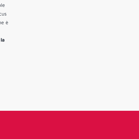
ole
cus
me è
 la