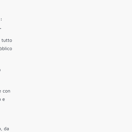
s:
.
 tutto
bblico
a
e con
o e
a
o, da