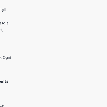
 gli
sso a
t,
0
. Ogni
senta
nza