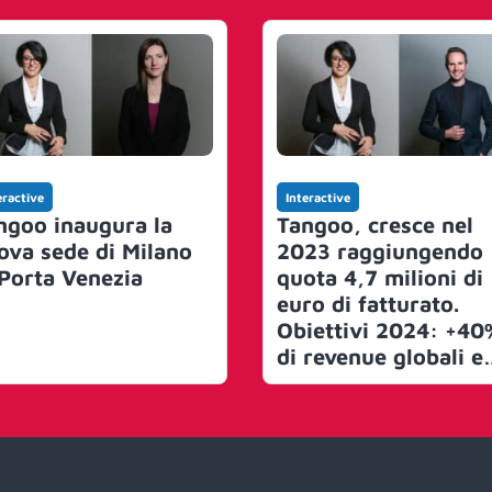
eractive
Interactive
ngoo inaugura la
Tangoo, cresce nel
ova sede di Milano
2023 raggiungendo
 Porta Venezia
quota 4,7 milioni di
euro di fatturato.
Obiettivi 2024: +40
di revenue globali e
focus su performan
marketing e
programmatic. Nuo
ufficio a Milano