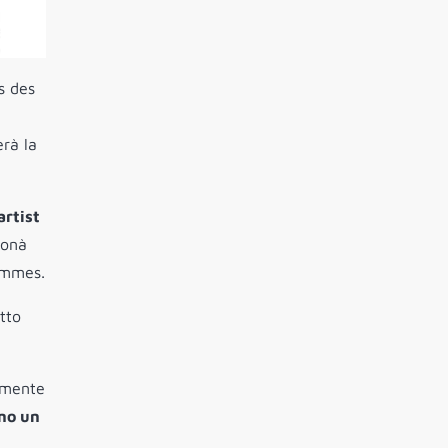
s des
rà la
artist
Donà
Hommes.
tto
amente
no un