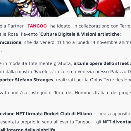
Media Partner
TANGOO
ha ideato, in collaborazione con Terre
e Rose, l’evento ‘
Cultura Digitale & Visioni artistiche:
nicazione’
che da venerdì 11 fino a lunedì 14 novembre anime
.
 e in modalità totalmente gratuita,
alcune opere dello street 
nti dalla mostra ‘Faceless’ in corso a Venezia presso Palazzo 
reporter Stefano Stranges
, realizzati per la Onlus Terre des 
avato andrà a sostegno di Terre des Hommes Italia e del proge
collezione NFT firmata Rocket Club di Milano
– creata apposit
sentata proprio in seno all’evento Tangoo – gli
NFT diventa
ll’interno della nightlife.