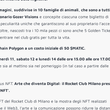
gini, suddivise in 10 famiglie di animali, che sono a tutti
sionario Gozer Visions
e concepite ciascuna come biglietto di
peculiarità uniche che garantiscono al suo proprietario l’acce
oltre, nascosti tra i 10 mila pezzi ci sono anche 5 Golden Ticke
ntrare nel club gratis per tutta la vita.
hain Polygon a un costo iniziale di 50 $MATIC.
erdì 11, sabato 12 e lunedì 14 dalle ore 15.00 alle ore 17.0
 sia al mattino sia nel pomeriggio (in tal caso a partire dalle
us NFT.
Arte che diventa Digital: il Rocket Club Milano pre
 NFT’.
T del Rocket Club di Milano e la mostra degli NFT realizzati
me il Web3, l’arte e la comunicazione possono ridurre la dista