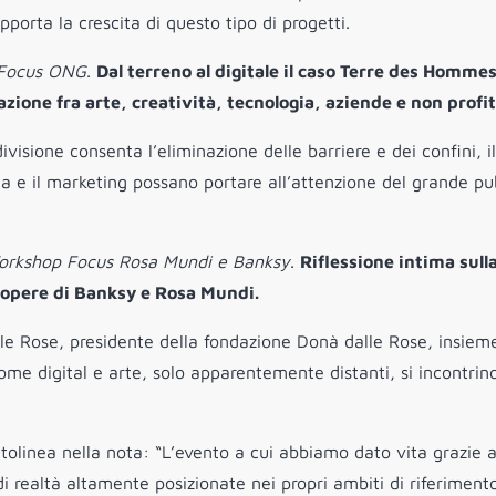
orta la crescita di questo tipo di progetti.
Focus ONG
.
Dal terreno al digitale il caso Terre des Homme
razione fra arte, creatività, tecnologia, aziende e non profit
isione consenta l’eliminazione delle barriere e dei confini, il
 e il marketing possano portare all’attenzione del grande pu
rkshop Focus Rosa Mundi e Banksy
.
Riflessione intima sull
 opere di Banksy e Rosa Mundi.
le Rose, presidente della fondazione Donà dalle Rose, insiem
 come digital e arte, solo apparentemente distanti, si incontrin
tolinea nella nota: “L’evento a cui abbiamo dato vita grazie 
di realtà altamente posizionate nei propri ambiti di riferiment