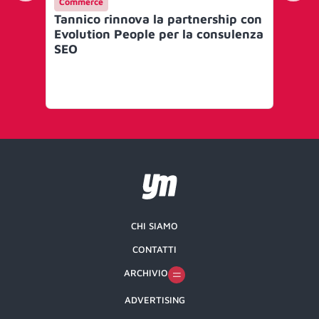
Commerce
Int
Tannico rinnova la partnership con
‘Ta
Evolution People per la consulenza
ca
SEO
CHI SIAMO
CONTATTI
ARCHIVIO
ADVERTISING