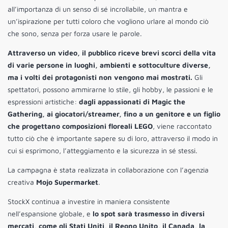
all’importanza di un senso di sé incrollabile, un mantra e
un’ispirazione per tutti coloro che vogliono urlare al mondo ciò
che sono, senza per forza usare le parole.
Attraverso un video, il pubblico riceve brevi scorci della vita
di varie persone in luoghi, ambienti e sottoculture diverse,
ma i volti dei protagonisti non vengono mai mostrati.
Gli
spettatori, possono ammirarne lo stile, gli hobby, le passioni e le
espressioni artistiche:
dagli appassionati di Magic the
Gathering, ai giocatori/streamer, fino a un genitore e un figlio
che progettano composizioni floreali LEGO
, viene raccontato
tutto ciò che è importante sapere su di loro, attraverso il modo in
cui si esprimono, l’atteggiamento e la sicurezza in sé stessi.
La campagna è stata realizzata in collaborazione con l’agenzia
creativa
Mojo Supermarket
.
StockX continua a investire in maniera consistente
nell’espansione globale, e
lo spot sarà trasmesso in diversi
mercati, come gli Stati Uniti, il Regno Unito, il Canada, la