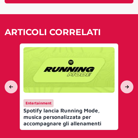
ARTICOLI CORRELATI
Entertainment
AI 
Spotify lancia Running Mode,
Poo
musica personalizzata per
scr
accompagnare gli allenamenti