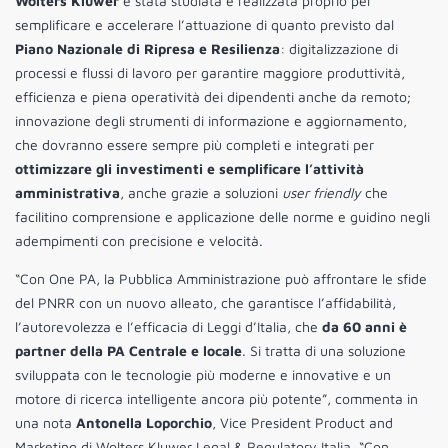
Wolters Kluwer
è stata studiata e realizzata proprio per
semplificare e accelerare l’attuazione di quanto previsto dal
Piano Nazionale di Ripresa e Resilienza
: digitalizzazione di
processi e flussi di lavoro per garantire maggiore produttività,
efficienza e piena operatività dei dipendenti anche da remoto;
innovazione degli strumenti di informazione e aggiornamento,
che dovranno essere sempre più completi e integrati per
ottimizzare gli investimenti e semplificare l’attività
amministrativa
, anche grazie a soluzioni
user friendly
che
facilitino comprensione e applicazione delle norme e guidino negli
adempimenti con precisione e velocità.
“Con One PA, la Pubblica Amministrazione può affrontare le sfide
del PNRR con un nuovo alleato, che garantisce l’affidabilità,
l’autorevolezza e l’efficacia di Leggi d’Italia, che
da 60 anni è
partner della PA Centrale e locale
. Si tratta di una soluzione
sviluppata con le tecnologie più moderne e innovative e un
motore di ricerca intelligente ancora più potente”, commenta in
una nota
Antonella Loporchio
, Vice President Product and
Marketing di Wolters Kluwer Legal & Regulatory Italia. “Con