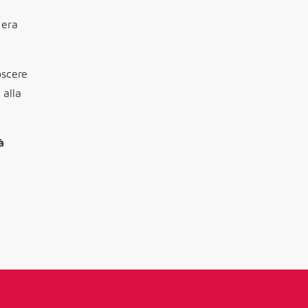
i
 era
oscere
 alla
à