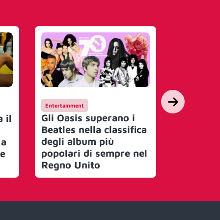
Entertainment
Eventi
Gli Oasis superano i
Suzuki J
 il
Beatles nella classifica
su Rai 1
degli album più
Clerici 
 a
popolari di sempre nel
Be
Regno Unito