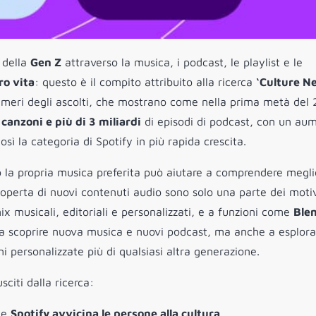
 della
Gen Z
attraverso la musica, i podcast, le playlist e le
ro vita
: questo è il compito attribuito alla ricerca
‘Culture N
 numeri degli ascolti, che mostrano come nella prima metà del
 canzoni e più di 3 miliardi
di episodi di podcast, con un au
sì la categoria di Spotify in più rapida crescita.
 la propria musica preferita può aiutare a comprendere megli
scoperta di nuovi contenuti audio sono solo una parte dei moti
ix musicali, editoriali e personalizzati, e a funzioni come
Ble
 a scoprire nuova musica e nuovi podcast, ma anche a esplora
i personalizzate più di qualsiasi altra generazione.
sciti dalla ricerca:
che
Spotify avvicina le persone alla cultura
.