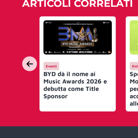
ARTICOLI CORRELATI
Eventi
Ent
BYD dà il nome ai
Sp
Music Awards 2026 e
Mo
debutta come Title
pe
Sponsor
ac
al