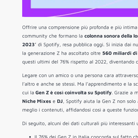
Offrire una comprensione più profonda e più intima
community che formano la
colonna sonora della lo
2023’
di Spotify, resa pubblica oggi. Si inizia dai
la generazione Z ha ascoltato oltre
560 miliardi di
questi ultimi del 76% rispetto al 2022, diventando co
Legare con un amico o una persona cara attraverso
l’altro e anche se stessi. Ma l’apprendimento e la 
cui la
Gen Z è così coinvolta su Spotify
. Grazie a m
Niche Mixes
e
DJ
, Spotify aiuta la Gen Z non solo
meglio i contenuti, affidandosi così a queste funzion
Di seguito, alcuni dei dati culturali più interessanti u
Il 76% dei Gen Z in Italia concorda sul fatto 