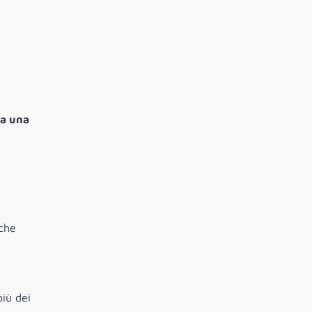
 a una
)
nche
più dei