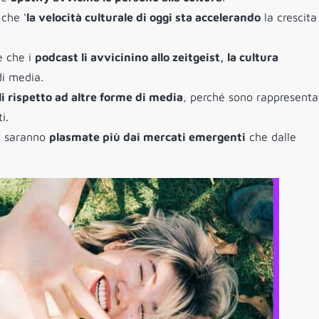
 che ‘
la velocità culturale di oggi sta accelerando
la crescita
e che i
podcast li avvicinino allo zeitgeist, la cultura
di media.
li rispetto ad altre forme di media
, perché sono rappresentat
i.
re saranno
plasmate più dai mercati emergenti
che dalle