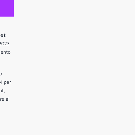
ext
 2023
mento
o
vi per
nd
,
re al