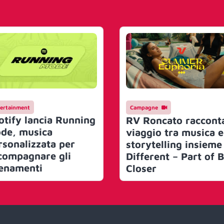
ertainment
Campagne
otify lancia Running
RV Roncato racconta
de, musica
viaggio tra musica e
rsonalizzata per
storytelling insieme
compagnare gli
Different – Part of 
lenamenti
Closer