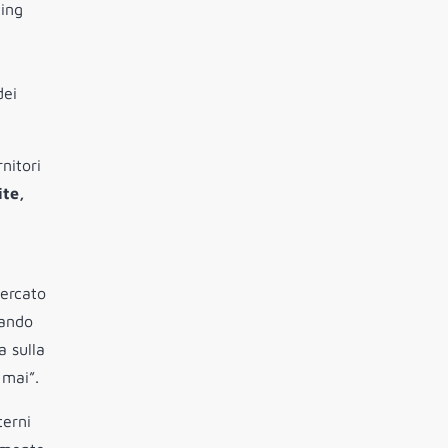
ting
dei
nitori
ite,
mercato
tando
a sulla
 mai”.
terni