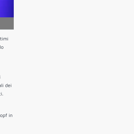
timi
lo
)
i
li dei
i.
opf in