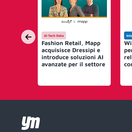
AI Tech Data
Int
Fashion Retail, Mapp
Wi
acquisisce Dressipi e
pe
introduce soluzioni AI
re
avanzate per il settore
con