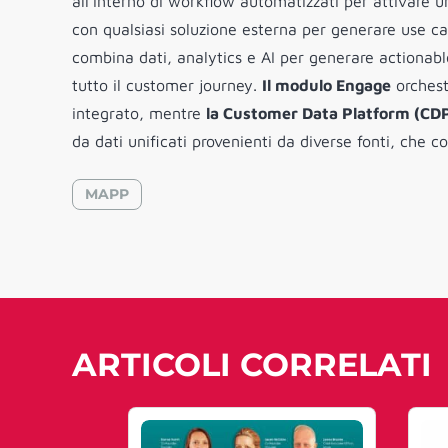
all’interno di workflow automatizzati per attivare 
con qualsiasi soluzione esterna per generare use ca
combina dati, analytics e AI per generare actionable
tutto il customer journey.
Il modulo Engage
orchest
integrato, mentre
la Customer Data Platform (CD
da dati unificati provenienti da diverse fonti, ch
MAPP
ARTICOLI CORRELATI