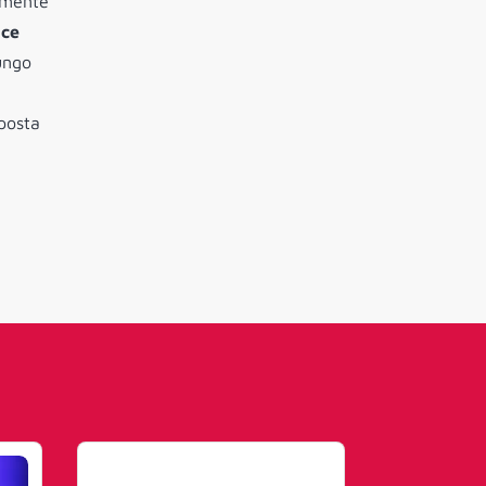
ilmente
nce
lungo
mposta