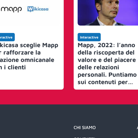
eractive
Interactive
kicasa sceglie Mapp
Mapp, 2022: l’anno
r rafforzare la
della riscoperta del
lazione omnicanale
valore e del piacere
 i clienti
delle relazioni
personali. Puntiamo
sui contenuti per
raccontare la nostra
visione, tramite le
storie dei nostri clie
CHI SIAMO