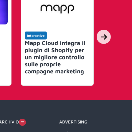
Interactive
Interactive
Mapp Cloud integra il
Mapp, St
plugin di Shopify per
nominat
un migliore controllo
Managem
sulle proprie
Custome
campagne marketing
Director 
nti
ARCHIVIO
ADVERTISING