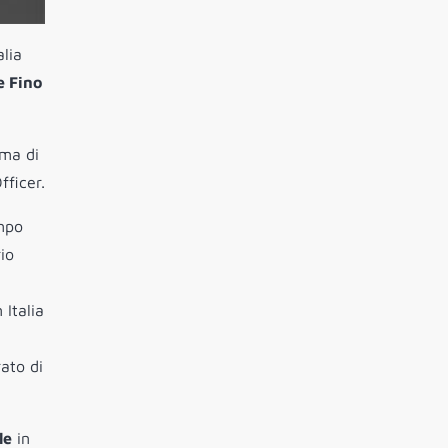
alia
e Fino
ima di
fficer.
ampo
io
 Italia
rato di
le
in