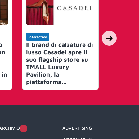
Interactive
Interactive
o
Il brand di calzature di
Giornata
on
lusso Casadei apre il
Italy, l’
a
suo flagship store su
Marchi St
TMALL Luxury
sui soci
 in
Pavilion, la
‘Una por
piattaforma
storia, 
o
eCommerce di Alibaba
aperta al
le azien
ARCHIVIO
ADVERTISING