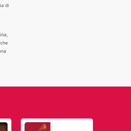
ia di
ina,
 che
ana