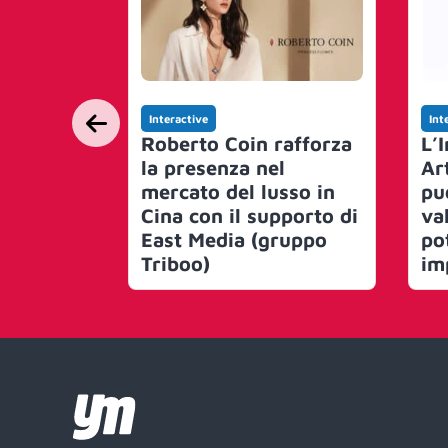
Interactive
Int
Roberto Coin rafforza
L’I
la presenza nel
Ar
mercato del lusso in
pu
Cina con il supporto di
va
East Media (gruppo
po
Triboo)
im
Ita
di
Lo