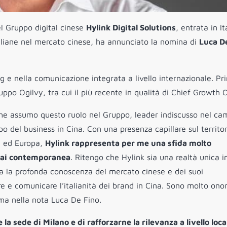
del Gruppo digital cinese
Hylink Digital Solutions
, entrata in It
taliane nel mercato cinese, ha annunciato la nomina di
Luca D
g e nella comunicazione integrata a livello internazionale. Pr
uppo Ogilvy, tra cui il più recente in qualità di Chief Growth O
che assumo questo ruolo nel Gruppo, leader indiscusso nel c
po del business in Cina. Con una presenza capillare sul territor
a ed Europa,
Hylink rappresenta per me una sfida molto
 mai contemporanea
. Ritengo che Hylink sia una realtà unica in
tra la profonda conoscenza del mercato cinese e dei suoi
re e comunicare l’italianità dei brand in Cina. Sono molto ono
erma nella nota Luca De Fino.
re la sede di Milano e di rafforzarne la rilevanza a livello loca