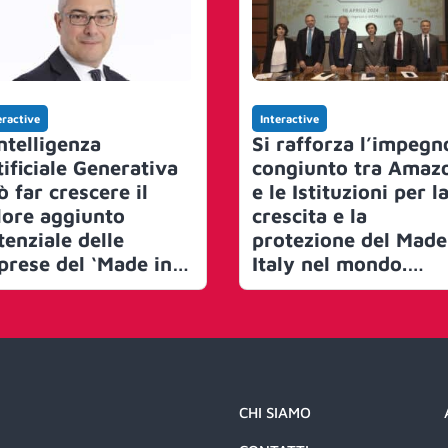
eractive
Interactive
ntelligenza
Si rafforza l’impegn
tificiale Generativa
congiunto tra Amaz
ò far crescere il
e le Istituzioni per l
lore aggiunto
crescita e la
tenziale delle
protezione del Made
prese del ‘Made in
Italy nel mondo.
ly’ fino a 80 miliardi
Siglato un Protocoll
 euro entro il 2030.
d’Intesa per
 studio di Accenture
sensibilizzare sui
rischi della
contraffazione
CHI SIAMO