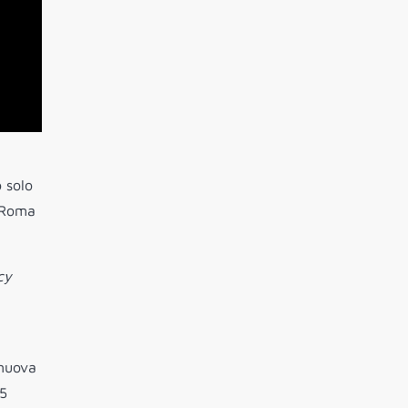
o solo
a Roma
cy
 nuova
 5