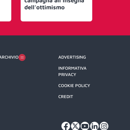
campagna all’insegna
storytel
dell’ottimismo
Different
Closer
ARCHIVIO
ADVERTISING
INFORMATIVA
PRIVACY
COOKIE POLICY
CREDIT