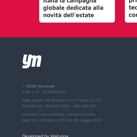
Italia la campagna
te
globale dedicata alla
con
novità dell’estate
©
2026 Youmark
P.IVA e CF: 05763070967
Sede sociale Via Bianca Ceva 2 Milano 20152
RI Milano N° 05763070967 - REA 1847551
Youmark comunicazione marketing media
Reg. trib. di Milano n°353 del 28 maggio 2007
Developed by Watuppa