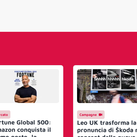
cato
Campagne
rtune Global 500:
Leo UK trasforma la
azon conquista il
pronuncia di Škoda 
imo posto, la