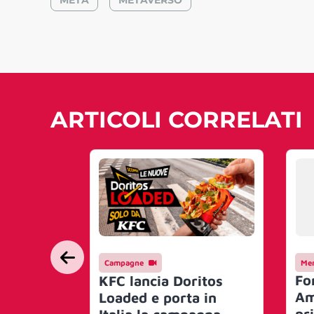
META
METAVERSO
ARTICOLI CORRELATI
Campagne
Mer
Fo
KFC lancia Doritos
Am
Loaded e porta in
pr