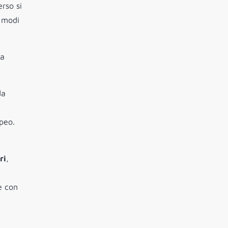
rso si
n modi
la
da
peo.
ri
,
e con