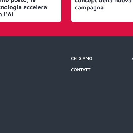
concept della nuova
cnologia accelera
campagna
 l’AI
CHI SIAMO
CONTATTI