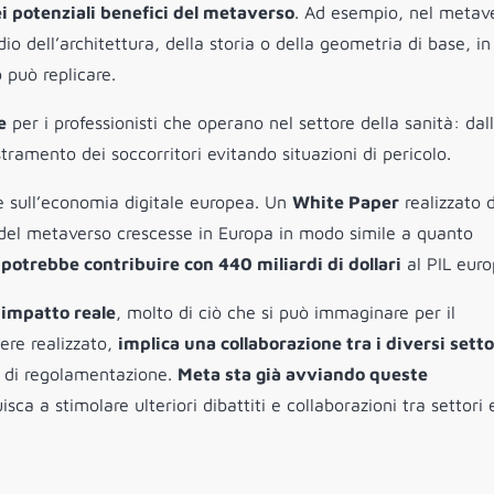
i potenziali benefici del metaverso
. Ad esempio, nel metave
io dell’architettura, della storia o della geometria di base, i
 può replicare.
e
per i professionisti che operano nel settore della sanità: dal
stramento dei soccorritori evitando situazioni di pericolo.
e sull’economia digitale europea. Un
White Paper
realizzato 
 del metaverso crescesse in Europa in modo simile a quanto
potrebbe contribuire con 440 miliardi di dollari
al PIL euro
 impatto reale
, molto di ciò che si può immaginare per il
ere realizzato,
implica una collaborazione tra i diversi setto
à di regolamentazione.
Meta sta già avviando queste
ca a stimolare ulteriori dibattiti e collaborazioni tra settori 