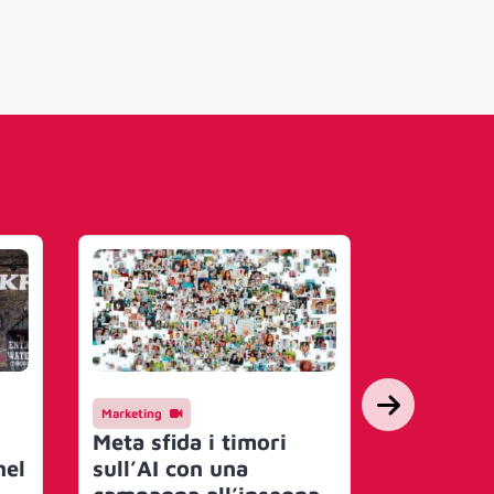
Marketing
Campagne
Meta sfida i timori
RV Ronca
nel
sull’AI con una
viaggio 