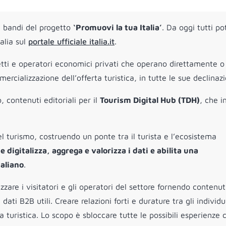
 bandi del progetto
‘Promuovi la tua Italia’
. Da oggi tutti p
talia sul
portale ufficiale italia.it
.
getti e operatori economici privati che operano direttamente o
cializzazione dell’offerta turistica, in tutte le sue declinazi
, contenuti editoriali per il
Tourism Digital Hub (TDH)
, che i
el turismo, costruendo un ponte tra il turista e l’ecosistema
 digitalizza, aggrega e valorizza i dati e abilita una
taliano
.
zzare i visitatori e gli operatori del settore fornendo contenut
ati B2B utili. Creare relazioni forti e durature tra gli individui
a turistica. Lo scopo è sbloccare tutte le possibili esperienze 