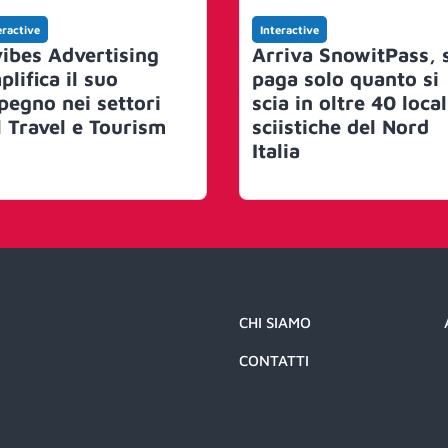
eractive
Interactive
vibes Advertising
Arriva SnowitPass, 
lifica il suo
paga solo quanto si
pegno nei settori
scia in oltre 40 locali
l Travel e Tourism
sciistiche del Nord
Italia
CHI SIAMO
CONTATTI