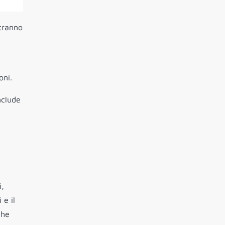
otranno
oni.
nclude
i,
 e il
che