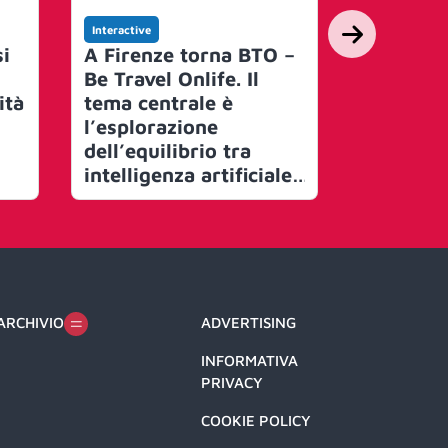
Interactive
Youmark
si
A Firenze torna BTO –
Assisi ti
Be Travel Onlife. Il
Natale. A
tà
tema centrale è
campagn
l’esplorazione
promozio
dell’equilibrio tra
firmata 
intelligenza artificiale
e valore umano
ARCHIVIO
ADVERTISING
INFORMATIVA
PRIVACY
COOKIE POLICY