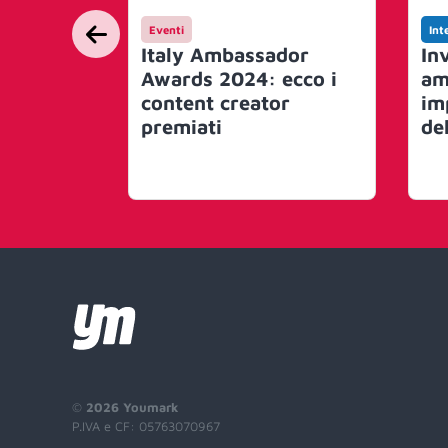
Eventi
Int
Italy Ambassador
In
Awards 2024: ecco i
amp
content creator
im
premiati
de
©
2026 Youmark
P.IVA e CF: 05763070967