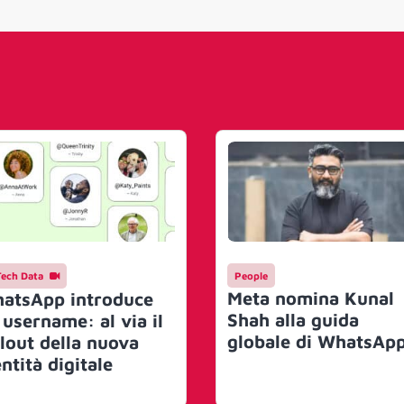
Tech Data
People
Meta nomina Kunal
atsApp introduce
Shah alla guida
 username: al via il
globale di WhatsAp
llout della nuova
ntità digitale