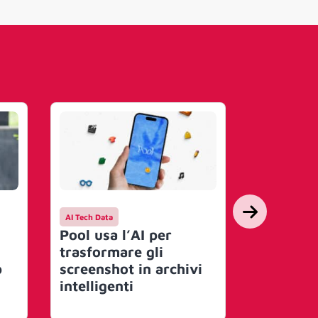
AI Tech Data
AI Tech Data
Pool usa l’AI per
Apple apr
trasformare gli
suo prim
p
screenshot in archivi
Center 
intelligenti