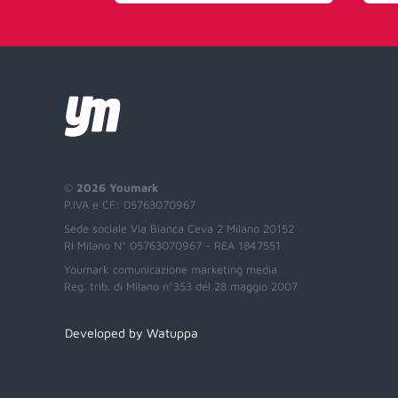
©
2026 Youmark
P.IVA e CF: 05763070967
Sede sociale Via Bianca Ceva 2 Milano 20152
RI Milano N° 05763070967 - REA 1847551
Youmark comunicazione marketing media
Reg. trib. di Milano n°353 del 28 maggio 2007
Developed by Watuppa