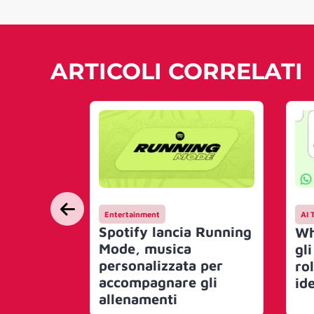
ARTICOLI CORRELATI
Entertainment
AI 
Spotify lancia Running
Wh
Mode, musica
gli
personalizzata per
ro
accompagnare gli
ide
allenamenti