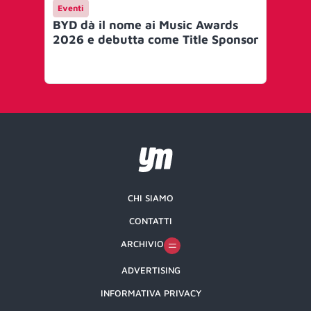
Eventi
En
BYD dà il nome ai Music Awards
Sp
2026 e debutta come Title Sponsor
mu
ac
CHI SIAMO
CONTATTI
ARCHIVIO
ADVERTISING
INFORMATIVA PRIVACY