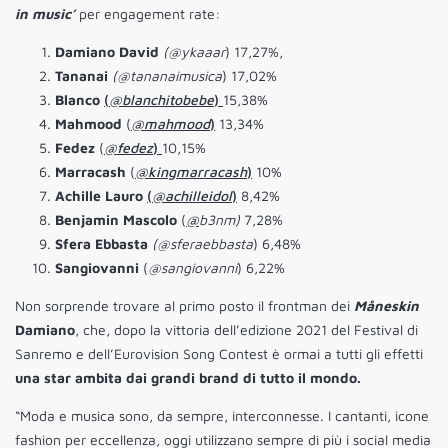
in music’
per engagement rate:
Damiano David
(@ykaaar
) 17,27%,
Tananai
(@tananaimusica
) 17,02%
Blanco
(
@blanchitobebe
)
15,38%
Mahmood
(
@mahmood
)
13,34%
Fedez
(
@fedez
)
10,15%
Marracash
(
@kingmarracash
)
10%
Achille Lauro
(
@achilleidol
)
8,42%
Benjamin Mascolo
(
@
b3nm)
7,28%
Sfera Ebbasta
(@sferaebbasta
) 6,48%
Sangiovanni
(
@sangiovanni
) 6,22%
Non sorprende trovare al primo posto il frontman dei
Måneskin
Damiano
, che, dopo la vittoria dell’edizione 2021 del Festival di
Sanremo e dell’Eurovision Song Contest è ormai a tutti gli effetti
una star ambita dai grandi brand di tutto il mondo.
“Moda e musica sono, da sempre, interconnesse. I cantanti, icone
fashion per eccellenza, oggi utilizzano sempre di più i social media