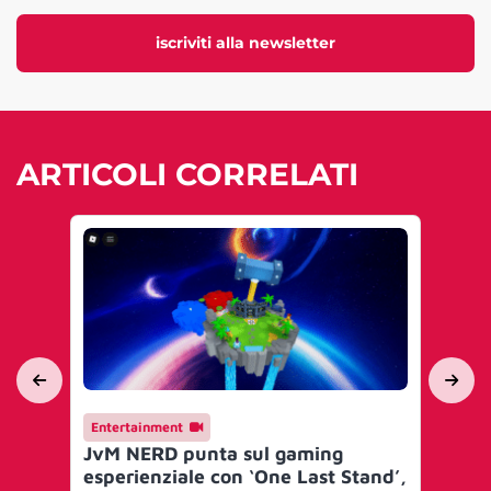
iscriviti alla newsletter
ARTICOLI CORRELATI
Entertainment
En
JvM NERD punta sul gaming
adi
esperienziale con ‘One Last Stand’,
pr