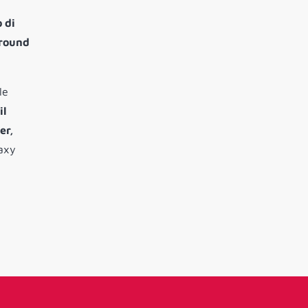
 di
 round
le
il
er,
laxy