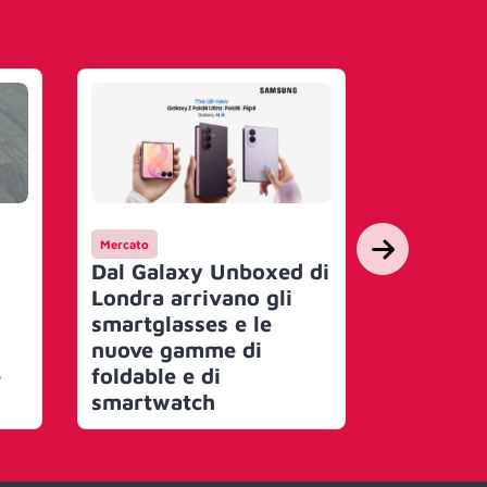
Mercato
People
Dal Galaxy Unboxed di
Samsung
Londra arrivano gli
il team in
smartglasses e le
nomina 
nuove gamme di
Senior S
e
foldable e di
smartwatch