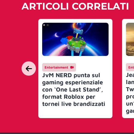
ARTICOLI CORRELATI
Entertainment
Ent
Je
JvM NERD punta sul
lan
gaming esperienziale
Tw
con ‘One Last Stand’,
pr
format Roblox per
un
tornei live brandizzati
ga