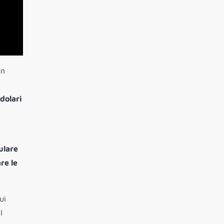
on
dolari
lulare
re le
ui
I