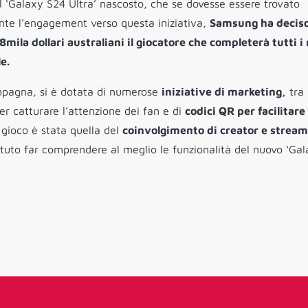
el ‘Galaxy S24 Ultra’ nascosto, che se dovesse essere trovato
nte l’engagement verso questa iniziativa,
Samsung ha deciso
mila dollari australiani il giocatore che completerà tutti i
e.
mpagna, si è dotata di numerose
iniziative di marketing,
tra 
per catturare l’attenzione dei fan e di
codici QR per facilitare 
 gioco è stata quella del
coinvolgimento di creator e stream
potuto far comprendere al meglio le funzionalità del nuovo ‘Ga