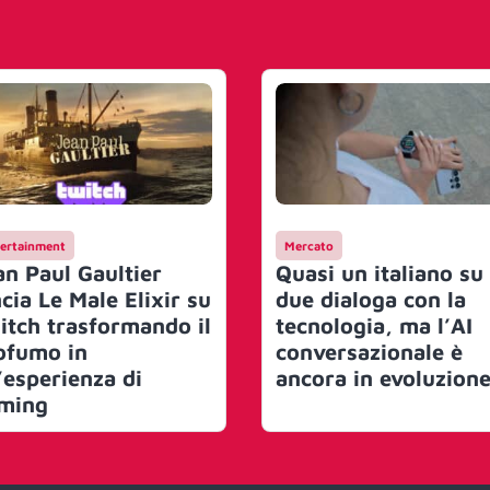
ertainment
Mercato
an Paul Gaultier
Quasi un italiano su
cia Le Male Elixir su
due dialoga con la
itch trasformando il
tecnologia, ma l’AI
ofumo in
conversazionale è
’esperienza di
ancora in evoluzion
ming