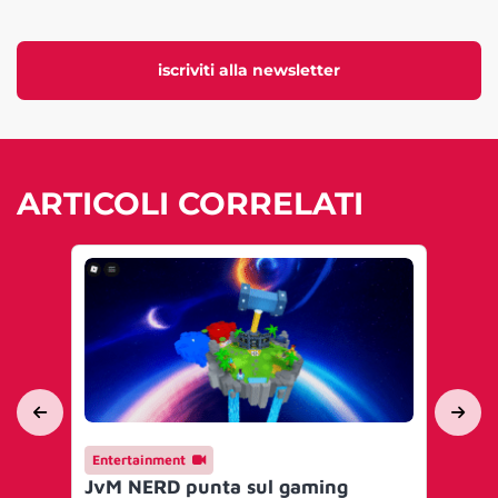
iscriviti alla newsletter
ARTICOLI CORRELATI
Entertainment
En
JvM NERD punta sul gaming
adi