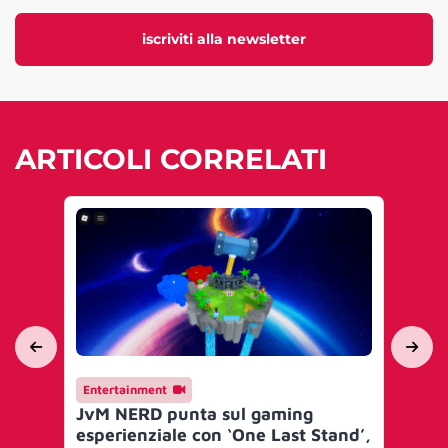
iscriviti alla newsletter
ARTICOLI CORRELATI
Entertainment
En
JvM NERD punta sul gaming
Je
esperienziale con ‘One Last Stand’,
Eli