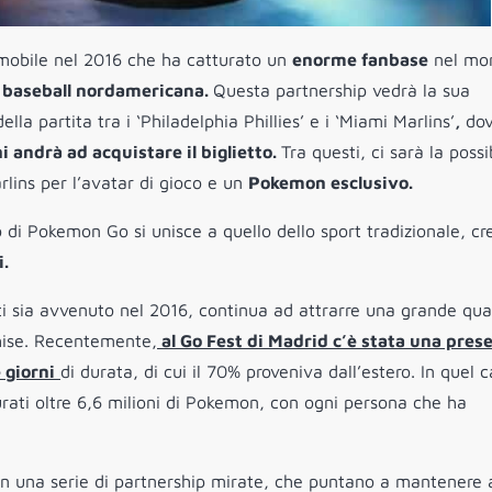
i mobile nel 2016 che ha catturato un
enorme fanbase
nel mo
i baseball nordamericana.
Questa partnership vedrà la sua
lla partita tra i ‘Philadelphia Phillies’ e i ‘Miami Marlins’
,
do
i andrà ad acquistare il biglietto.
Tra questi, ci sarà la possib
lins per l’avatar di gioco e un
Pokemon esclusivo.
o di Pokemon Go si unisce a quello dello sport tradizionale, c
i.
ti sia avvenuto nel 2016, continua ad attrarre una grande qua
chise. Recentemente,
al Go Fest di Madrid c’è stata una pres
 giorni
di durata, di cui il 70% proveniva dall’estero. In quel c
rati oltre 6,6 milioni di Pokemon, con ogni persona che ha
o con una serie di partnership mirate, che puntano a mantenere 