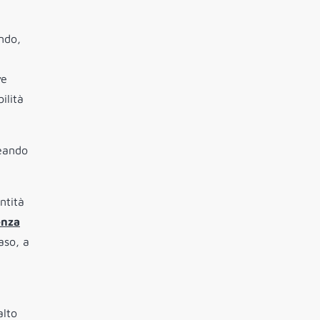
ndo,
ve
ilità
reando
ntità
enza
aso, a
alto