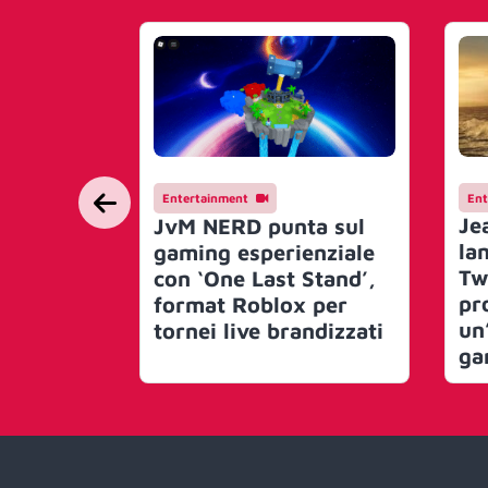
Entertainment
Ent
Je
JvM NERD punta sul
lan
gaming esperienziale
Tw
con ‘One Last Stand’,
pr
format Roblox per
un
tornei live brandizzati
ga