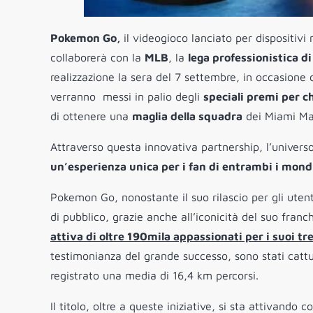
Pokemon Go,
il videogioco lanciato per dispositiv
collaborerà con la
MLB
, la
lega professionistica d
realizzazione la sera del 7 settembre, in occasione de
verranno
messi in palio degli
speciali premi per ch
di ottenere una
maglia della squadra
dei Miami Mar
Attraverso questa innovativa partnership, l’univers
un’esperienza unica per i fan di entrambi i mond
Pokemon Go, nonostante il suo rilascio per gli uten
di pubblico, grazie anche all’iconicità del suo fran
attiva di oltre 190mila appassionati per i suoi tre
testimonianza del grande successo, sono stati cattu
registrato una media di 16,4 km percorsi.
Il titolo, oltre a queste iniziative, si sta attivand