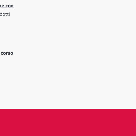
ne con
dotti
 corso