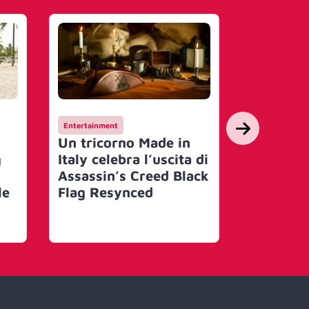
Entertainment
Campagne
Un tricorno Made in
Hay Day 
g
Italy celebra l’uscita di
suo mond
Assassin’s Creed Black
un festi
le
Flag Resynced
con Joe 
artisti 