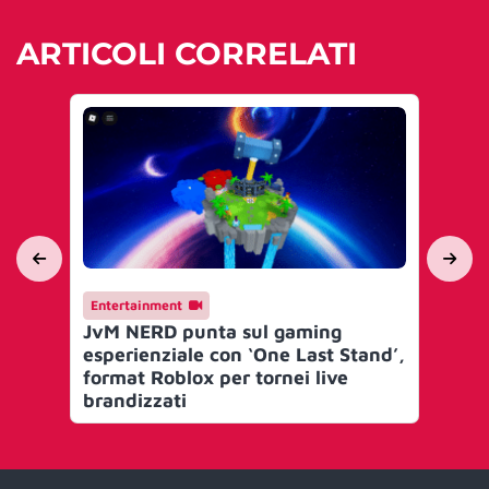
ARTICOLI CORRELATI
Entertainment
En
JvM NERD punta sul gaming
Je
esperienziale con ‘One Last Stand’,
Eli
format Roblox per tornei live
pr
brandizzati
ga