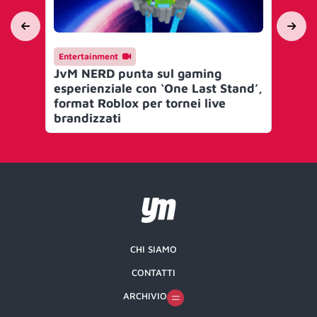
Entertainment
En
JvM NERD punta sul gaming
Je
esperienziale con ‘One Last Stand’,
Eli
format Roblox per tornei live
pr
brandizzati
ga
CHI SIAMO
CONTATTI
ARCHIVIO