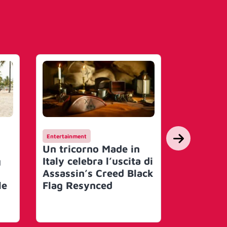
Entertainment
Campagne
Un tricorno Made in
Hay Day 
g
Italy celebra l’uscita di
suo mond
Assassin’s Creed Black
un festi
le
Flag Resynced
con Joe 
artisti 