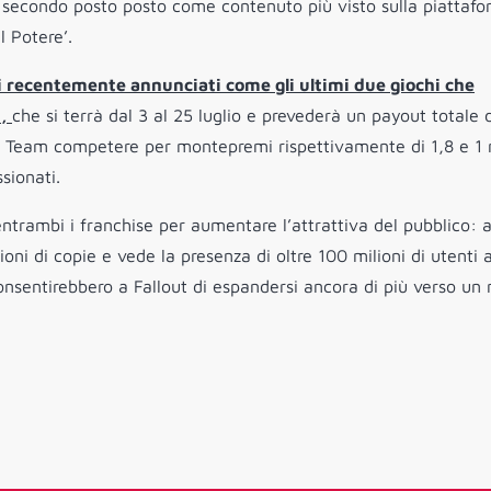
l secondo posto posto come contenuto più visto sulla piattafo
l Potere’.
i recentemente annunciati come gli ultimi due giochi che
h,
che si terrà dal 3 al 25 luglio e prevederà un payout totale 
nno i Team competere per montepremi rispettivamente di 1,8 e 1 
ssionati.
trambi i franchise per aumentare l’attrattiva del pubblico: a
oni di copie e vede la presenza di oltre 100 milioni di utenti a
onsentirebbero a Fallout di espandersi ancora di più verso un