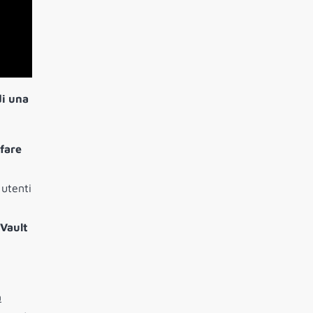
di una
fare
 utenti
 Vault
a