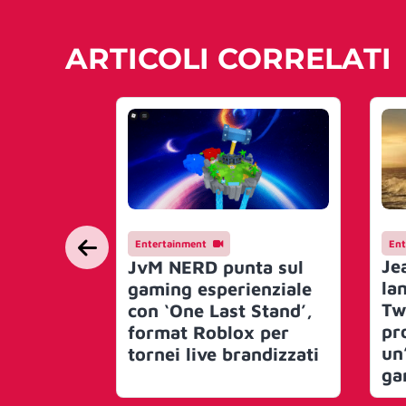
ARTICOLI CORRELATI
Entertainment
Ent
Je
JvM NERD punta sul
lan
gaming esperienziale
Tw
con ‘One Last Stand’,
pr
format Roblox per
un
tornei live brandizzati
ga