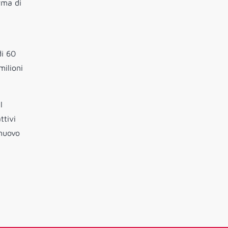
rma di
di 60
milioni
l
ttivi
 nuovo