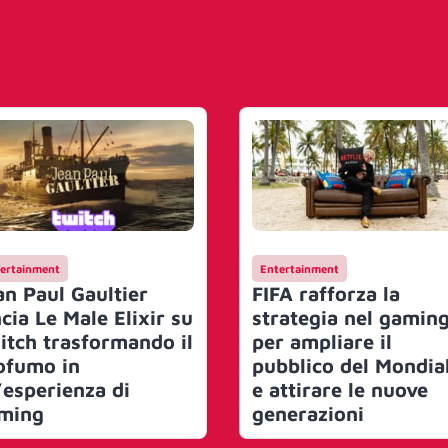
ertainment
Entertainment
an Paul Gaultier
FIFA rafforza la
cia Le Male Elixir su
strategia nel gamin
itch trasformando il
per ampliare il
ofumo in
pubblico del Mondia
’esperienza di
e attirare le nuove
ming
generazioni