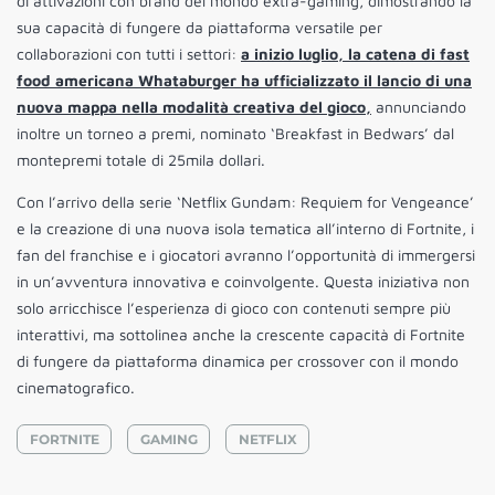
di attivazioni con brand del mondo extra-gaming, dimostrando la
sua capacità di fungere da piattaforma versatile per
collaborazioni con tutti i settori:
a inizio luglio, la catena di fast
food americana Whataburger ha ufficializzato il lancio di una
nuova mappa nella modalità creativa del gioco,
annunciando
inoltre un torneo a premi, nominato ‘Breakfast in Bedwars’ dal
montepremi totale di 25mila dollari.
Con l’arrivo della serie ‘Netflix Gundam: Requiem for Vengeance’
e la creazione di una nuova isola tematica all’interno di Fortnite, i
fan del franchise e i giocatori avranno l’opportunità di immergersi
in un’avventura innovativa e coinvolgente. Questa iniziativa non
solo arricchisce l’esperienza di gioco con contenuti sempre più
interattivi, ma sottolinea anche la crescente capacità di Fortnite
di fungere da piattaforma dinamica per crossover con il mondo
cinematografico.
FORTNITE
GAMING
NETFLIX