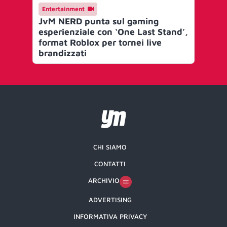
Entertainment
En
JvM NERD punta sul gaming
Je
esperienziale con ‘One Last Stand’,
Eli
format Roblox per tornei live
pr
brandizzati
ga
CHI SIAMO
CONTATTI
ARCHIVIO
ADVERTISING
INFORMATIVA PRIVACY