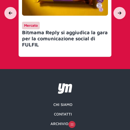
Mercato
Me
Bitmama Reply si aggiudica la gara
Wa
per la comunicazione social di
ag
FULFIL
Re
se
CHI SIAMO
CONTATTI
ARCHIVIO