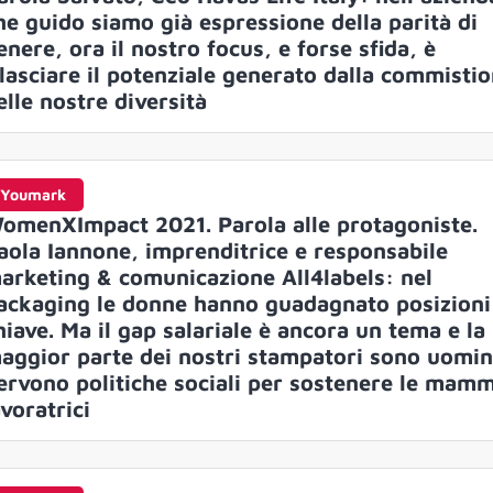
he guido siamo già espressione della parità di
enere, ora il nostro focus, e forse sfida, è
ilasciare il potenziale generato dalla commisti
elle nostre diversità
Youmark
omenXImpact 2021. Parola alle protagoniste.
aola Iannone, imprenditrice e responsabile
arketing & comunicazione All4labels: nel
ackaging le donne hanno guadagnato posizioni
hiave. Ma il gap salariale è ancora un tema e la
aggior parte dei nostri stampatori sono uomin
ervono politiche sociali per sostenere le mam
avoratrici