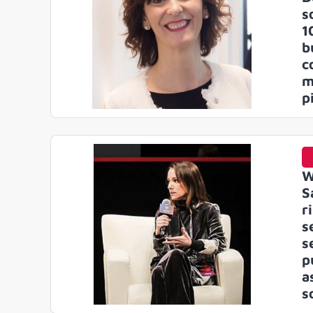
s
1
b
c
m
p
W
S
r
s
s
p
a
s