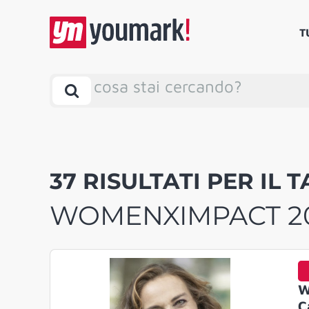
T
cosa stai cercando?
37 RISULTATI PER IL T
WOMENXIMPACT 2
W
C