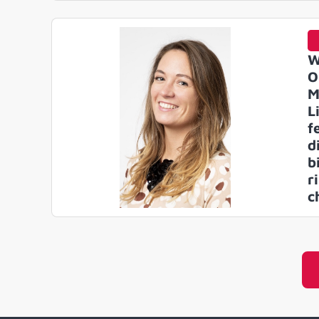
W
O
M
L
f
d
b
r
c