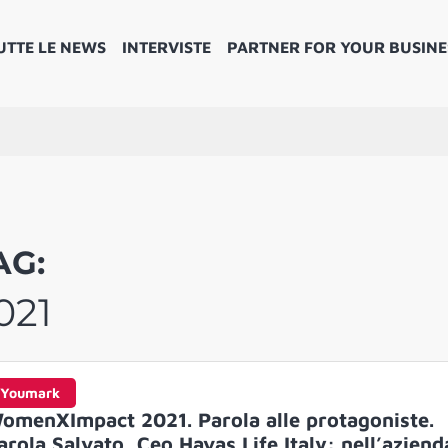
UTTE LE NEWS
INTERVISTE
PARTNER FOR YOUR BUSINE
AG:
021
Youmark
omenXImpact 2021. Parola alle protagoniste.
arola Salvato, Ceo Havas Life Italy: nell’aziend