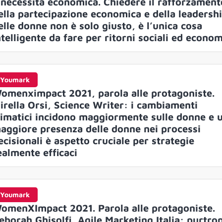
 necessità economica. Chiedere il rafforzament
ella partecipazione economica e della leadersh
elle donne non è solo giusto, è l’unica cosa
ntelligente da fare per ritorni sociali ed econom
Youmark
omenximpact 2021, parola alle protagoniste.
irella Orsi, Science Writer: i cambiamenti
limatici incidono maggiormente sulle donne e 
aggiore presenza delle donne nei processi
ecisionali è aspetto cruciale per strategie
ealmente efficaci
Youmark
omenXImpact 2021. Parola alle protagoniste.
eborah Ghisolfi, Agile Marketing Italia: purtro