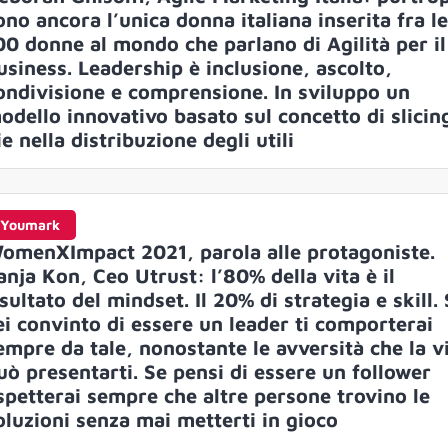
ono ancora l’unica donna italiana inserita fra l
00 donne al mondo che parlano di Agilità per il
usiness. Leadership è inclusione, ascolto,
ondivisione e comprensione. In sviluppo un
odello innovativo basato sul concetto di slicin
ie nella distribuzione degli utili
Youmark
omenXImpact 2021, parola alle protagoniste.
anja Kon, Ceo Utrust: l’80% della vita è il
isultato del mindset. Il 20% di strategia e skill.
ei convinto di essere un leader ti comporterai
empre da tale, nonostante le avversità che la v
uò presentarti. Se pensi di essere un follower
spetterai sempre che altre persone trovino le
oluzioni senza mai metterti in gioco