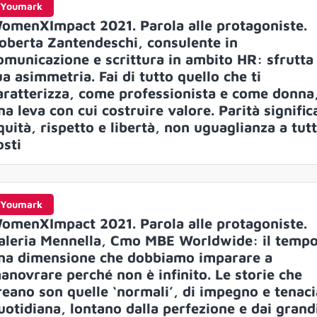
Youmark
omenXImpact 2021. Parola alle protagoniste.
oberta Zantendeschi, consulente in
omunicazione e scrittura in ambito HR: sfrutta 
ua asimmetria. Fai di tutto quello che ti
aratterizza, come professionista e come donna
na leva con cui costruire valore. Parità signific
quità, rispetto e libertà, non uguaglianza a tutti
osti
Youmark
omenXImpact 2021. Parola alle protagoniste.
aleria Mennella, Cmo MBE Worldwide: il tempo
na dimensione che dobbiamo imparare a
anovrare perché non è infinito. Le storie che
reano son quelle ‘normali’, di impegno e tenaci
uotidiana, lontano dalla perfezione e dai grand