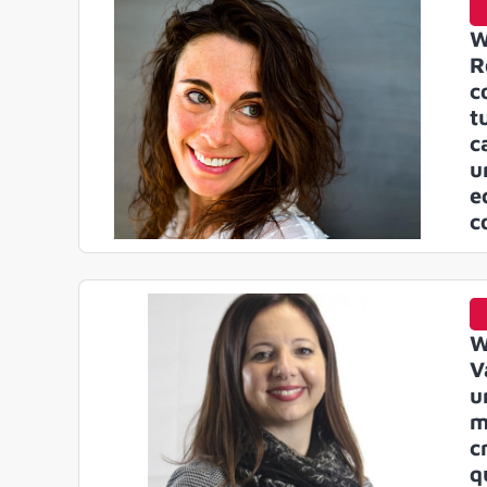
W
R
c
t
c
u
e
c
W
V
u
m
c
q