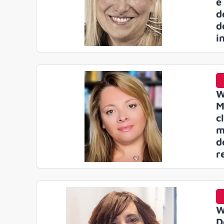
è
d
d
i
W
M
c
m
d
r
W
D