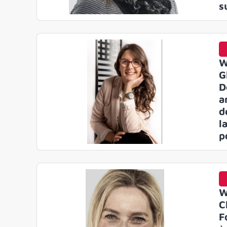
s
W
G
D
a
d
l
p
W
C
F