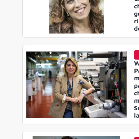
c
g
r
d
W
P
m
p
c
m
S
l