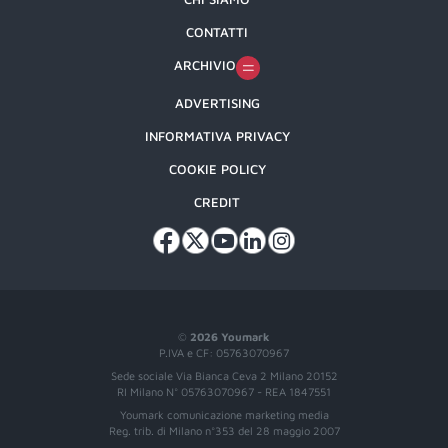
CONTATTI
ARCHIVIO
ADVERTISING
INFORMATIVA PRIVACY
COOKIE POLICY
CREDIT
©
2026 Youmark
P.IVA e CF: 05763070967
Sede sociale Via Bianca Ceva 2 Milano 20152
RI Milano N° 05763070967 - REA 1847551
Youmark comunicazione marketing media
Reg. trib. di Milano n°353 del 28 maggio 2007