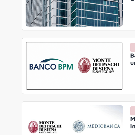
B
u
M
i