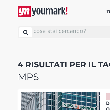
T
cosa stai cercando?
4 RISULTATI PER IL TA
MPS
D
O