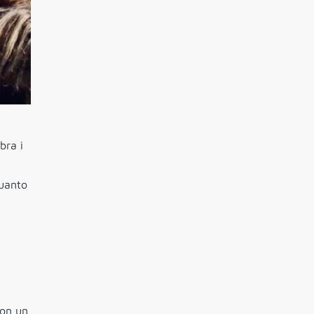
bra i
quanto
con un