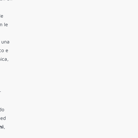
le
n le
à una
co e
ica,
r
do
 ed
mi
,