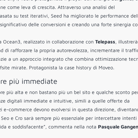
one come leva di crescita. Attraverso una analisi del
sata su test iterativi, Seed ha migliorato le performance del
gnificativo delle conversioni e creando una forte sinergia co
ala Ocean3, realizzato in collaborazione con
Telepass
, illustrer
 di rafforzare la propria autorevolezza, incrementare il traffi
grazie a un approccio integrato che combina ottimizzazione tecn
ffsite mirate. Protagonista la case history di Moveo.
pre più immediate
e più alta e non bastano più un bel sito e qualche sconto pe
 digitali immediate e intuitive, simili a quelle offerte da
izi e-commerce devono evolversi in questa direzione, diventan
e Seo e Cro sarà sempre più essenziale per intercettare intenti
fluida e soddisfacente”, commenta nella nota
Pasquale Gange