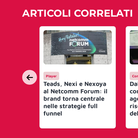
ARTICOLI CORRELATI
Player
Co
Teads, Nexi e Nexoya
Da
al Netcomm Forum: il
co
brand torna centrale
ag
nelle strategie full
ri
funnel
de