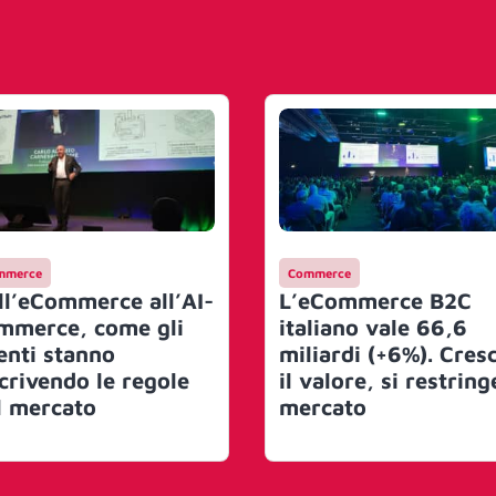
mmerce
Commerce
ll’eCommerce all’AI-
L’eCommerce B2C
mmerce, come gli
italiano vale 66,6
enti stanno
miliardi (+6%). Cres
scrivendo le regole
il valore, si restringe
l mercato
mercato