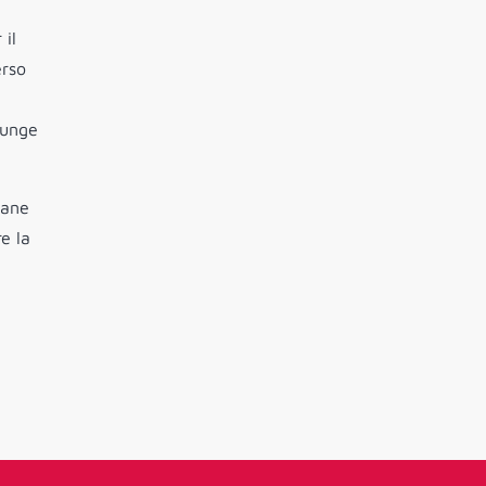
 il
erso
iunge
iane
e la