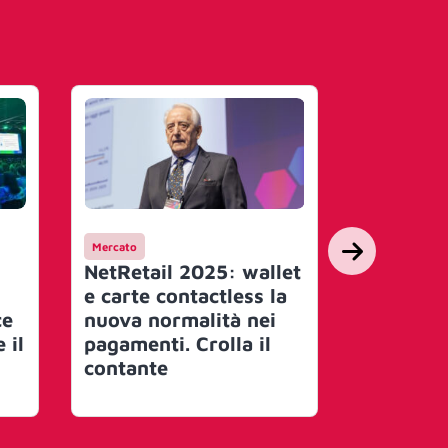
Mercato
Commerce
NetRetail 2025: wallet
Merkle It
e carte contactless la
Netcomm
ce
nuova normalità nei
le sue so
 il
pagamenti. Crolla il
Custome
contante
e due w