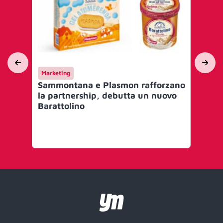
Marketing
AI 
Sammontana e Plasmon rafforzano
Hi
la partnership, debutta un nuovo
ot
Barattolino
Sa