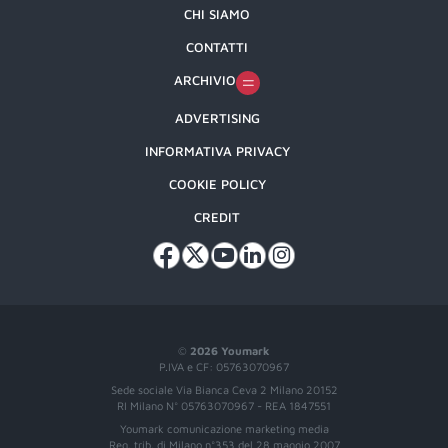
CHI SIAMO
CONTATTI
ARCHIVIO
ADVERTISING
INFORMATIVA PRIVACY
COOKIE POLICY
CREDIT
©
2026 Youmark
P.IVA e CF: 05763070967
Sede sociale Via Bianca Ceva 2 Milano 20152
RI Milano N° 05763070967 - REA 1847551
Youmark comunicazione marketing media
Reg. trib. di Milano n°353 del 28 maggio 2007