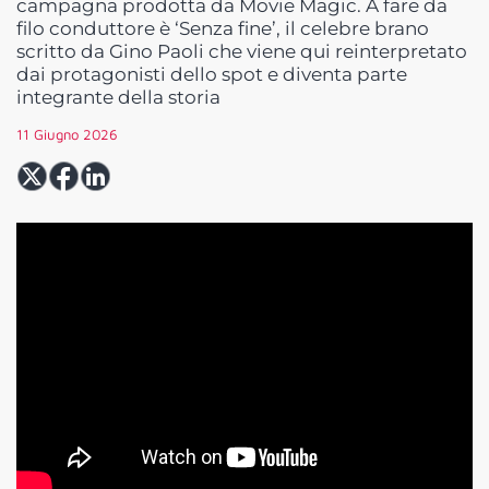
campagna prodotta da Movie Magic. A fare da
filo conduttore è ‘Senza fine’, il celebre brano
scritto da Gino Paoli che viene qui reinterpretato
dai protagonisti dello spot e diventa parte
integrante della storia
11 Giugno 2026