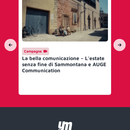
Campagne
Ma
La bella comunicazione – L’estate
Sa
senza fine di Sammontana e AUGE
la
Communication
Ba