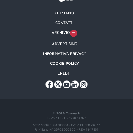
CHI SIAMO
CONTATTI
ARCHIVIO
ADVERTISING
INFORMATIVA PRIVACY
COOKIE POLICY
CREDIT
©
2026 Youmark
P.IVA e CF: 05763070967
Sede sociale Via Bianca Ceva 2 Milano 20152
RI Milano N° 05763070967 - REA 1847551