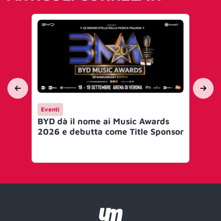
Eventi
Ev
BYD dà il nome ai Music Awards
Su
2026 e debutta come Title Sponsor
An