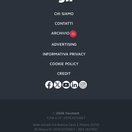
CHI SIAMO
CONTATTI
ARCHIVIO
ADVERTISING
INFORMATIVA PRIVACY
COOKIE POLICY
CREDIT
©
2026 Youmark
P.IVA e CF: 05763070967
Sede sociale Via Bianca Ceva 2 Milano 20152
RI Milano N° 05763070967 - REA 1847551