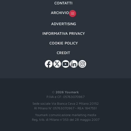
CONTATTI
ARCHIVIO
ADVERTISING
INFORMATIVA PRIVACY
COOKIE POLICY
CREDIT
©
2026 Youmark
P.IVA e CF: 05763070967
Sede sociale Via Bianca Ceva 2 Milano 20152
RI Milano N° 05763070967 - REA 1847551
Youmark comunicazione marketing media
Reg. trib. di Milano n°353 del 28 maggio 2007