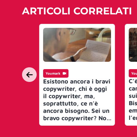
ARTICOLI CORRELATI
Youmark
Yo
C’
Esistono ancora i bravi
ca
copywriter, chi è oggi
su
il copywriter, ma,
Bi
soprattutto, ce n’è
em
ancora bisogno. Sei un
l’
bravo copywriter? Non
ni
immagini nemmeno
ch
quanto le agenzie ti