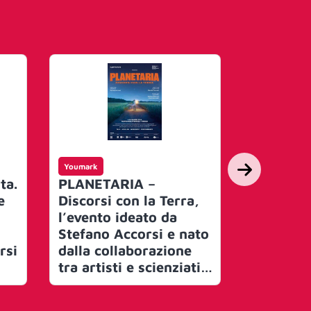
Youmark
Youmark
ta.
PLANETARIA –
Poste It
e
Discorsi con la Terra,
la gara, 
l’evento ideato da
Lotti per
Stefano Accorsi e nato
comunica
rsi
dalla collaborazione
vale oltr
tra artisti e scienziati
Saatchi 
una
dà appuntamento a
Superhu
i
Firenze. La produzione
agenzie 