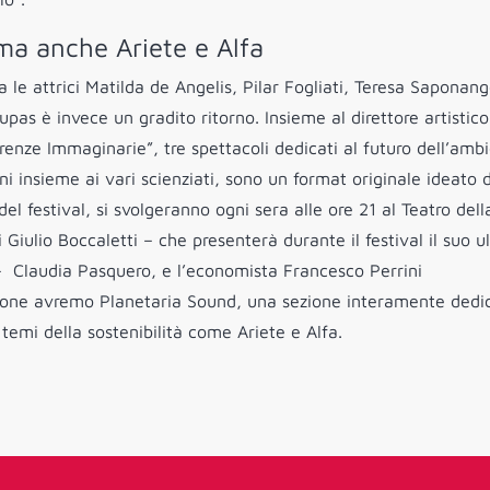
 ma anche Ariete e Alfa
le attrici Matilda de Angelis, Pilar Fogliati, Teresa Saponang
upas è invece un gradito ritorno. Insieme al direttore artistico
renze Immaginarie”, tre spettacoli dedicati al futuro dell’amb
nni insieme ai vari scienziati, sono un format originale ideato 
el festival, si svolgeranno ogni sera alle ore 21 al Teatro dell
ti Giulio Boccaletti – che presenterà durante il festival il suo u
) – Claudia Pasquero, e l’economista Francesco Perrini
dizione avremo Planetaria Sound, una sezione interamente dedi
 temi della sostenibilità come Ariete e Alfa.