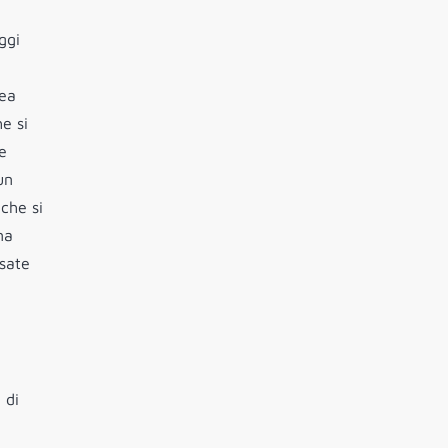
ggi
i
rea
e si
e
un
che si
na
ssate
 di