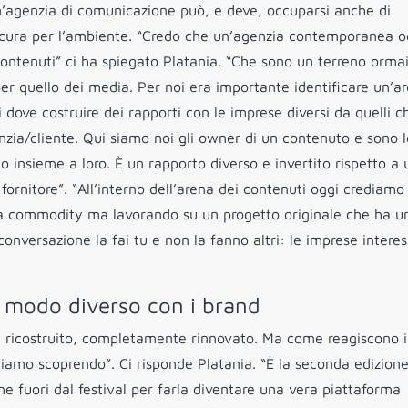
un’agenzia di comunicazione può, e deve, occuparsi anche di
 la cura per l’ambiente. “Credo che un’agenzia contemporanea o
contenuti” ci ha spiegato Platania. “Che sono un terreno orma
per quello dei media. Per noi era importante identificare un’a
 dove costruire dei rapporti con le imprese diversi da quelli ch
ia/cliente. Qui siamo noi gli owner di un contenuto e sono l
 insieme a loro. È un rapporto diverso e invertito rispetto a 
rnitore”. “All’interno dell’arena dei contenuti oggi crediamo 
da commodity ma lavorando su un progetto originale che ha u
conversazione la fai tu e non la fanno altri: le imprese intere
n modo diverso con i brand
o, ricostruito, completamente rinnovato. Ma come reagiscono i
tiamo scoprendo”. Ci risponde Platania. “È la seconda edizione
e fuori dal festival per farla diventare una vera piattaforma