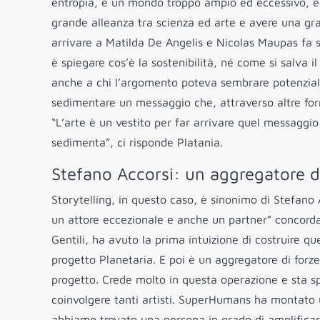
entropia, è un mondo troppo ampio ed eccessivo, ed è 
grande alleanza tra scienza ed arte e avere una gra
arrivare a Matilda De Angelis e Nicolas Maupas fa s
è spiegare cos’è la sostenibilità, né come si salva 
anche a chi l’argomento poteva sembrare potenzialm
sedimentare un messaggio che, attraverso altre for
“L’arte è un vestito per far arrivare quel messaggio
sedimenta”, ci risponde Platania.
Stefano Accorsi: un aggregatore di
Storytelling, in questo caso, è sinonimo di Stefano 
un attore eccezionale e anche un partner” concorda 
Gentili, ha avuto la prima intuizione di costruire q
progetto Planetaria. E poi è un aggregatore di forze
progetto. Crede molto in questa operazione e sta sp
coinvolgere tanti artisti. SuperHumans ha montato u
abbiamo trovato una persona in grado di amplificar