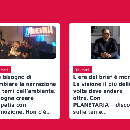
umark
Youmark
è bisogno di
L’era del brief è mor
mbiare la narrazione
La visione il più dell
i temi dell’ambiente.
volte deve andare
sogna creare
oltre. Con
patia con
PLANETARIA – disco
emozione. Non c’è
sulla terra
ente di più potente
SuperHumans crea 
e raccontare una
nuova piattaforma d