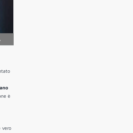
A
ntato
fano
one è
e vero