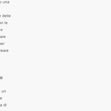
mo una
e delle
on le
 e
are
per
reare
so
e un
he
a di