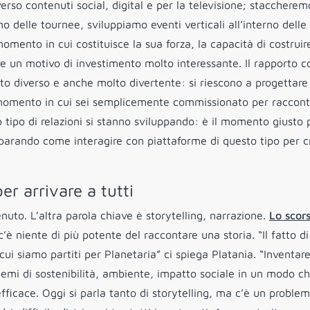
verso contenuti social, digital e per la televisione; stacchere
o delle tournee, sviluppiamo eventi verticali all’interno delle
omento in cui costituisce la sua forza, la capacità di costruir
 un motivo di investimento molto interessante. Il rapporto c
to diverso e anche molto divertente: si riescono a progettare
 momento in cui sei semplicemente commissionato per raccont
o tipo di relazioni si stanno sviluppando: è il momento giusto 
parando come interagire con piattaforme di questo tipo per c
er arrivare a tutti
uto. L’altra parola chiave è storytelling, narrazione.
Lo scor
è niente di più potente del raccontare una storia. “Il fatto di
u cui siamo partiti per Planetaria” ci spiega Platania. “Inventar
emi di sostenibilità, ambiente, impatto sociale in un modo c
fficace. Oggi si parla tanto di storytelling, ma c’è un problem