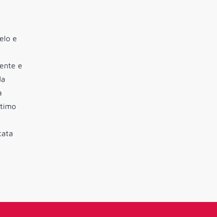
elo e
iente e
da
a
ltimo
cata