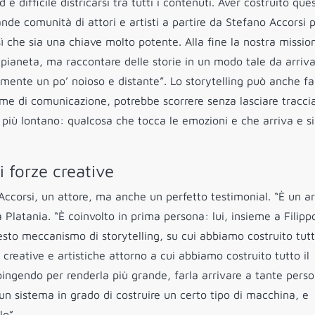
difficile districarsi tra tutti i contenuti. Aver costruito que
nde comunità di attori e artisti a partire da Stefano Accorsi 
ì che sia una chiave molto potente. Alla fine la nostra missi
il pianeta, ma raccontare delle storie in un modo tale da arriv
ente un po’ noioso e distante”. Lo storytelling può anche fa
me di comunicazione, potrebbe scorrere senza lasciare traccia
 più lontano: qualcosa che tocca le emozioni e che arriva e si
 forze creative
Accorsi, un attore, ma anche un perfetto testimonial. “È un ar
Platania. “È coinvolto in prima persona: lui, insieme a Filipp
uesto meccanismo di storytelling, su cui abbiamo costruito tutt
 creative e artistiche attorno a cui abbiamo costruito tutto il
ingendo per renderla più grande, farla arrivare a tante pers
n sistema in grado di costruire un certo tipo di macchina, e
lo”.