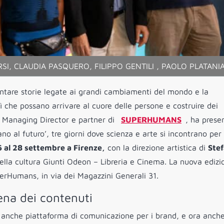
SI, CLAUDIA PASQUERO, FILIPPO GENTILI , PAOLO PLATANI
ontare storie legate ai grandi cambiamenti del mondo e la
 che possano arrivare al cuore delle persone e costruire dei
Managing Director e partner di
SUPERHUMANS
, ha prese
no al futuro’, tre giorni dove scienza e arte si incontrano per
6 al 28 settembre a Firenze,
con la direzione artistica di
Ste
della cultura Giunti Odeon – Libreria e Cinema. La nuova edizi
erHumans, in via dei Magazzini Generali 31.
ena dei contenuti
a anche piattaforma di comunicazione per i brand, e ora anch