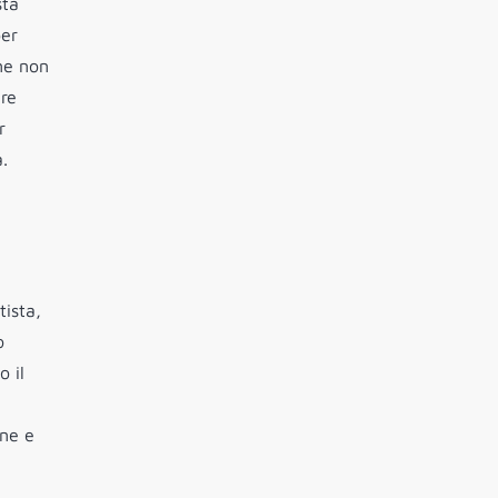
sta
per
one non
are
r
.
tista,
o
o il
one e