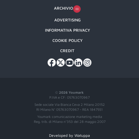
ARCHIVIO
ADVERTISING
INFORMATIVA PRIVACY
COOKIE POLICY
CREDIT
©
2026 Youmark
P.IVA e CF: 05763070967
Sede sociale Via Bianca Ceva 2 Milano 20152
RI Milano N° 05763070967 - REA 1847551
Youmark comunicazione marketing media
Reg. trib. di Milano n°353 del 28 maggio 2007
Developed by Watuppa