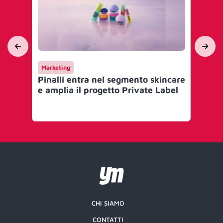
Marketing
Ma
Pinalli entra nel segmento skincare
Pin
e amplia il progetto Private Label
Mi
om
co
CHI SIAMO
CONTATTI