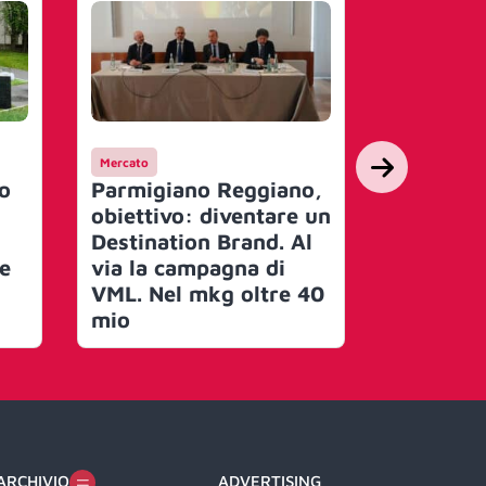
Mercato
Mercato
o
Parmigiano Reggiano,
Parmigi
obiettivo: diventare un
l’anno p
Destination Brand. Al
milioni 
e
via la campagna di
promuove
VML. Nel mkg oltre 40
formagg
mio
ARCHIVIO
ADVERTISING