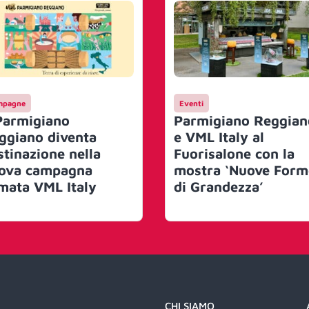
mpagne
Eventi
 Parmigiano
Parmigiano Reggian
ggiano diventa
e VML Italy al
stinazione nella
Fuorisalone con la
ova campagna
mostra ‘Nuove Form
rmata VML Italy
di Grandezza’
CHI SIAMO