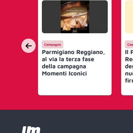
Campagne
Ca
Parmigiano Reggiano,
Il
al via la terza fase
Re
della campagna
de
Momenti Iconici
nu
fi