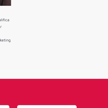
lifica
r
rketing