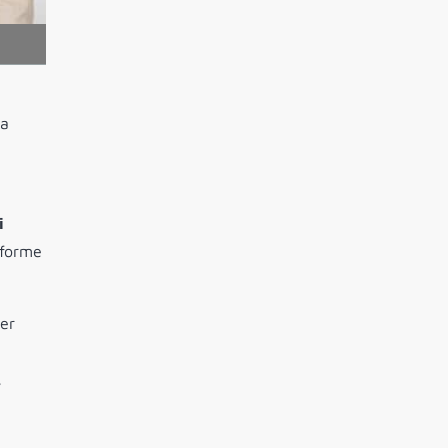
ia
i
aforme
ser
,