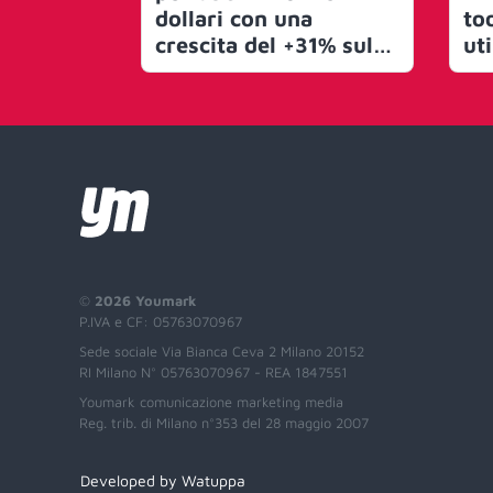
dollari con una
to
crescita del +31% sul
uti
pari periodo dell’anno
in
scorso
©
2026 Youmark
P.IVA e CF: 05763070967
Sede sociale Via Bianca Ceva 2 Milano 20152
RI Milano N° 05763070967 - REA 1847551
Youmark comunicazione marketing media
Reg. trib. di Milano n°353 del 28 maggio 2007
Developed by Watuppa