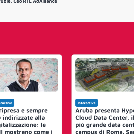
ruble, Ceo
RTL AdAlliance
eractive
Interactive
 ripresa e sempre
Aruba presenta Hyp
 indirizzate alla
Cloud Data Center, i
italizzazione: le
più grande data cen
I mostrano come i
campus di Roma. Sa