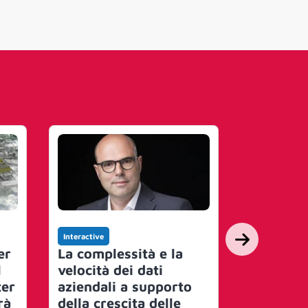
Interactive
Interactive
er
La complessità e la
Ericsson
l
velocità dei dati
‘Dynami
ter
aziendali a supporto
Boost’, l
rà
della crescita delle
che pote