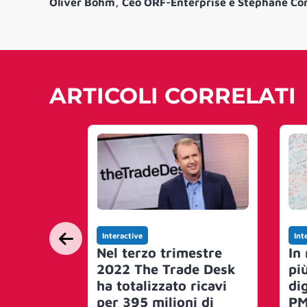
Oliver Böhm, Ceo ORF-Enterprise e Stéphane Co
ARTICOLI CORRELATI
Interactive
Int
Nel terzo trimestre
In
2022 The Trade Desk
più
ha totalizzato ricavi
dig
per 395 milioni di
PM