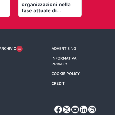
organizzazioni nella
connetti
fase attuale di
bisogno.
assestamento e
label, di
ripartenza. Lo studio
tutti gli
di Cloudera
mondo
ARCHIVIO
ADVERTISING
INFORMATIVA
PRIVACY
COOKIE POLICY
CREDIT