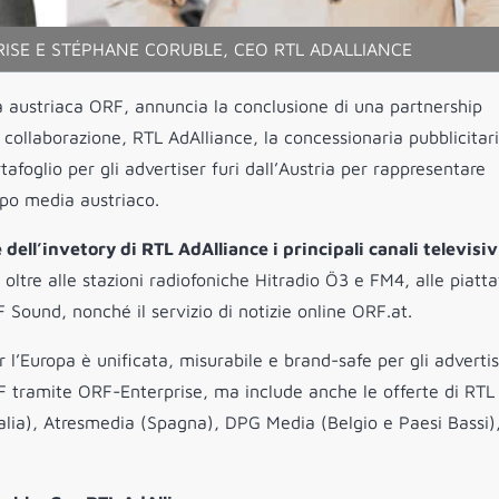
ISE E STÉPHANE CORUBLE, CEO RTL ADALLIANCE
a austriaca ORF, annuncia la conclusione di una partnership
 collaborazione, RTL AdAlliance, la concessionaria pubblicitar
afoglio per gli advertiser furi dall’Austria per rappresentare
ppo media austriaco.
dell’invetory di RTL AdAlliance i principali canali televisiv
ltre alle stazioni radiofoniche Hitradio Ö3 e FM4, alle piatt
 Sound, nonché il servizio di notizie online ORF.at.
 l’Europa è unificata, misurabile e brand-safe per gli adverti
F tramite ORF-Enterprise, ma include anche le offerte di RTL
alia), Atresmedia (Spagna), DPG Media (Belgio e Paesi Bassi)