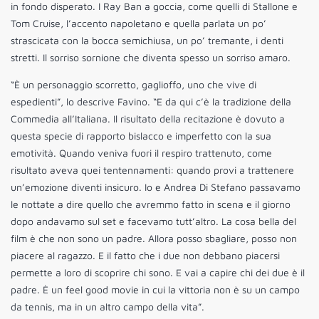
in fondo disperato. I Ray Ban a goccia, come quelli di Stallone e
Tom Cruise, l’accento napoletano e quella parlata un po’
strascicata con la bocca semichiusa, un po’ tremante, i denti
stretti. Il sorriso sornione che diventa spesso un sorriso amaro.
“È un personaggio scorretto, gaglioffo, uno che vive di
espedienti”, lo descrive Favino. “E da qui c’è la tradizione della
Commedia all’Italiana. Il risultato della recitazione è dovuto a
questa specie di rapporto bislacco e imperfetto con la sua
emotività. Quando veniva fuori il respiro trattenuto, come
risultato aveva quei tentennamenti: quando provi a trattenere
un’emozione diventi insicuro. Io e Andrea Di Stefano passavamo
le nottate a dire quello che avremmo fatto in scena e il giorno
dopo andavamo sul set e facevamo tutt’altro. La cosa bella del
film è che non sono un padre. Allora posso sbagliare, posso non
piacere al ragazzo. E il fatto che i due non debbano piacersi
permette a loro di scoprire chi sono. E vai a capire chi dei due è il
padre. È un feel good movie in cui la vittoria non è su un campo
da tennis, ma in un altro campo della vita”.