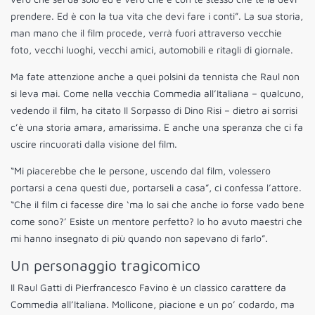
prendere. Ed è con la tua vita che devi fare i conti”. La sua storia,
man mano che il film procede, verrà fuori attraverso vecchie
foto, vecchi luoghi, vecchi amici, automobili e ritagli di giornale.
Ma fate attenzione anche a quei polsini da tennista che Raul non
si leva mai. Come nella vecchia Commedia all’Italiana – qualcuno,
vedendo il film, ha citato Il Sorpasso di Dino Risi – dietro ai sorrisi
c’è una storia amara, amarissima. E anche una speranza che ci fa
uscire rincuorati dalla visione del film.
“Mi piacerebbe che le persone, uscendo dal film, volessero
portarsi a cena questi due, portarseli a casa”, ci confessa l’attore.
“Che il film ci facesse dire ‘ma lo sai che anche io forse vado bene
come sono?’ Esiste un mentore perfetto? Io ho avuto maestri che
mi hanno insegnato di più quando non sapevano di farlo”.
Un personaggio tragicomico
Il Raul Gatti di Pierfrancesco Favino è un classico carattere da
Commedia all’Italiana. Mollicone, piacione e un po’ codardo, ma