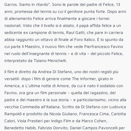
Garros. Siamo in ritardo”. Sono le parole del padre di Felice, 13
anni, promessa del tennis su cui il genitore punta forte. Dopo anni
di allenamento Felice arriva finalmente a giocare i tornei
nazionali. Visto che il livello si è alzato, il papà affida felice a un
sedicente ex campione di tennis, Raul Gatti, che pare in carriera
abbia raggiunto un ottavo di finale al Foro Italico. È lo spunto da
cui parte Il Maestro, il nuovo film che vede Pierfrancesco Favino
nel ruolo dell’insegnante di tennis – e di vita – del piccolo Felice,
interpretato da Tiziano Menichelli.
Il film è diretto da Andrea Di Stefano, uno dei nostri registi più
versatili: dopo i film di genere come The Informer, girato in
America, e L’ultima notte di Amore, da cui è nato il sodalizio con
Favino, ora gira un film personale – quella del ragazzino, del
padre e del maestro è la sua storia – e particolarissimo, vicino alla
vecchia Commedia all’Italiana. Scritto da Di Stefano con Ludovica
Rampoldi e prodotto da Nicola Giuliano, Francesca Cima, Carlotta
Calori, Viola Prestieri per Indigo Film e da Marco Cohen,
Benedetto Habib, Fabrizio Donvito, Daniel Campos Pavoncelli per