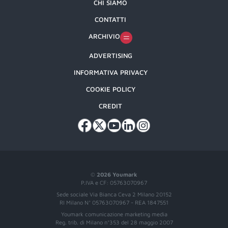
CHI SIAMO
CONTATTI
ARCHIVIO
ADVERTISING
INFORMATIVA PRIVACY
COOKIE POLICY
CREDIT
©
2026 Youmark
P.IVA e CF: 05763070967
Sede sociale Via Bianca Ceva 2 Milano 20152
RI Milano N° 05763070967 - REA 1847551
Youmark comunicazione marketing media
Reg. trib. di Milano n°353 del 28 maggio 2007