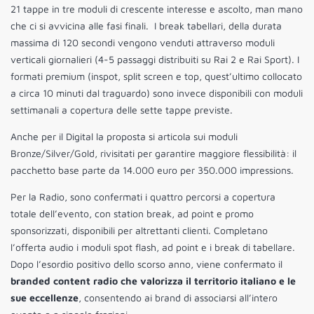
21 tappe in tre moduli di crescente interesse e ascolto, man mano
che ci si avvicina alle fasi finali. I break tabellari, della durata
massima di 120 secondi vengono venduti attraverso moduli
verticali giornalieri (4-5 passaggi distribuiti su Rai 2 e Rai Sport). I
formati premium (inspot, split screen e top, quest’ultimo collocato
a circa 10 minuti dal traguardo) sono invece disponibili con moduli
settimanali a copertura delle sette tappe previste.
Anche per il Digital la proposta si articola sui moduli
Bronze/Silver/Gold, rivisitati per garantire maggiore flessibilità: il
pacchetto base parte da 14.000 euro per 350.000 impressions.
Per la Radio, sono confermati i quattro percorsi a copertura
totale dell’evento, con station break, ad point e promo
sponsorizzati, disponibili per altrettanti clienti. Completano
l’offerta audio i moduli spot flash, ad point e i break di tabellare.
Dopo l’esordio positivo dello scorso anno, viene confermato il
branded content radio che valorizza il territorio italiano e le
sue eccellenze
, consentendo ai brand di associarsi all’intero