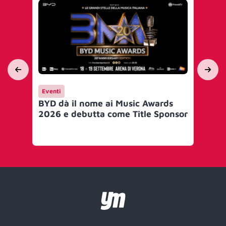
Eventi
Ev
BYD dà il nome ai Music Awards
Su
2026 e debutta come Title Sponsor
An