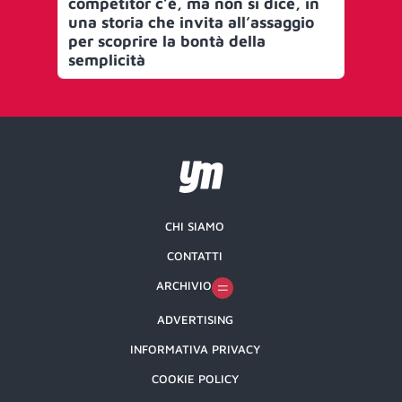
competitor c’è, ma non si dice, in
nuo
una storia che invita all’assaggio
pro
per scoprire la bontà della
ri
semplicità
20
fi
CHI SIAMO
CONTATTI
ARCHIVIO
ADVERTISING
INFORMATIVA PRIVACY
COOKIE POLICY