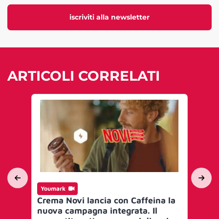
iscriviti alla newsletter
ARTICOLI CORRELATI
Youmark
Yo
Crema Novi lancia con Caffeina la
Fr
nuova campagna integrata. Il
se