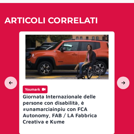
ARTICOLI CORRELATI
Youmark
In
Giornata Internazionale delle
Hy
persone con disabilità, è
ca
#unamarciainpiu con FCA
mo
Autonomy, FAB / LA Fabbrica
ele
Creativa e Kume