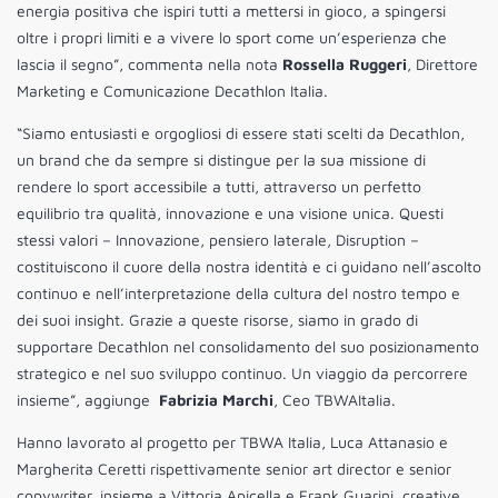
energia positiva che ispiri tutti a mettersi in gioco, a spingersi
oltre i propri limiti e a vivere lo sport come un’esperienza che
lascia il segno”, commenta nella nota
Rossella Ruggeri
, Direttore
Marketing e Comunicazione Decathlon Italia.
“Siamo entusiasti e orgogliosi di essere stati scelti da Decathlon,
un brand che da sempre si distingue per la sua missione di
rendere lo sport accessibile a tutti, attraverso un perfetto
equilibrio tra qualità, innovazione e una visione unica. Questi
stessi valori – Innovazione, pensiero laterale, Disruption –
costituiscono il cuore della nostra identità e ci guidano nell’ascolto
continuo e nell’interpretazione della cultura del nostro tempo e
dei suoi insight. Grazie a queste risorse, siamo in grado di
supportare Decathlon nel consolidamento del suo posizionamento
strategico e nel suo sviluppo continuo. Un viaggio da percorrere
insieme”, aggiunge
Fabrizia Marchi
, Ceo TBWAItalia.
Hanno lavorato al progetto per TBWA Italia, Luca Attanasio e
Margherita Ceretti rispettivamente senior art director e senior
copywriter, insieme a Vittoria Apicella e Frank Guarini, creative