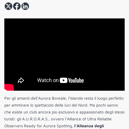
Per gli amanti dell’Aurora Boreale, l’Islanda resta il luogo perfetto
per ammirare lo spettacolo delle luci del Nord. Ma pochi sanno
che esiste un club ancora più esclusivo e appassionato degli stessi
turisti: gli A.U.R.O.R.A.S., ovvero l’Alliance of Ultra Reliable
Observers Ready for Aurora Spotting,
l’Alleanza degli