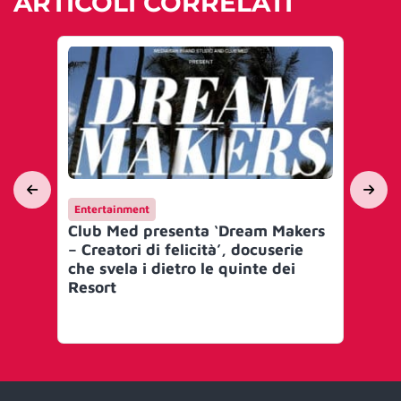
ARTICOLI CORRELATI
Entertainment
Yo
Club Med presenta ‘Dream Makers
Pa
– Creatori di felicità’, docuserie
Cl
che svela i dietro le quinte dei
‘P
Resort
11
Su