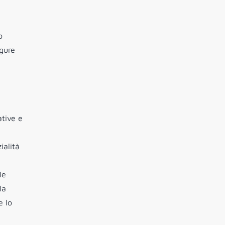
o
igure
ative e
alità
le
la
e lo