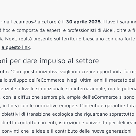
o e-mail ecampus@aicel.org è il
30 aprile 2025
. I lavori sarann
hoc e composta da esperti e professionisti di Aicel, oltre a f
 Next, realtà presente sul territorio bresciano con una forte
i
a questo link
.
oni per dare impulso al settore
 nota: “Con questa iniziativa vogliamo creare opportunità form
ti allo sviluppo dell’eCommerce. Negli ultimi anni il mercato del
ziale a livello sia nazionale sia internazionale, ma le potenzi
re, con la diffusione sempre più ampia dell’eCommerce si sono
e, in linea con le normative europee. L’intento è garantire tota
i obiettivi di transizione ecologica che riguardano soprattutto 
iretto contatto con enti, istituzioni e università per delinear
convinti che le idee e il contributo delle nuove generazioni