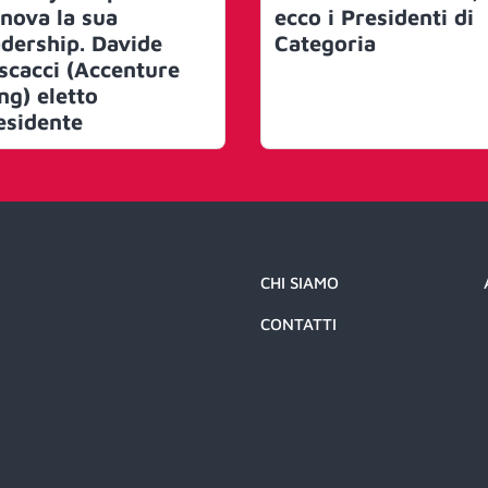
nnova la sua
ecco i Presidenti di
adership. Davide
Categoria
scacci (Accenture
ng) eletto
esidente
CHI SIAMO
CONTATTI