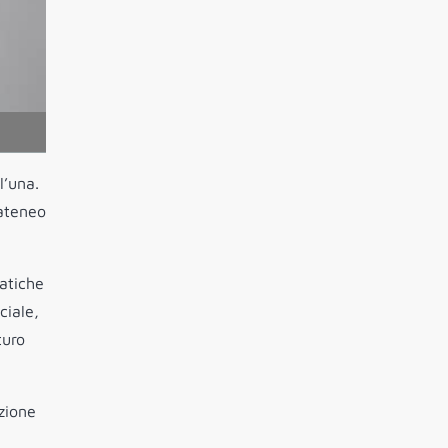
l’una.
 ateneo
matiche
ciale,
turo
nzione