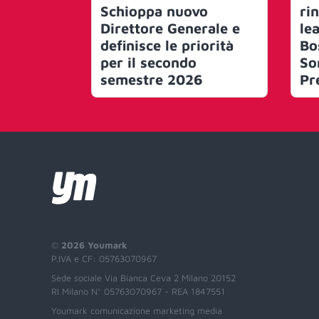
Schioppa nuovo
ri
Direttore Generale e
le
definisce le priorità
Bo
per il secondo
So
semestre 2026
Pr
©
2026 Youmark
P.IVA e CF: 05763070967
Sede sociale Via Bianca Ceva 2 Milano 20152
RI Milano N° 05763070967 - REA 1847551
Youmark comunicazione marketing media