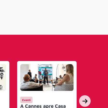
Eventi
Mercato
A Cannes apre Casa
Thèra 20