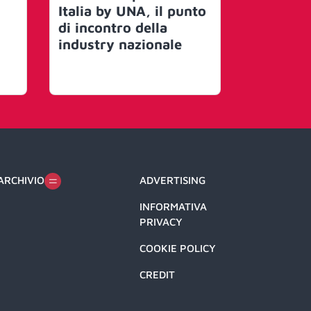
Italia by UNA, il punto
UNA raff
di incontro della
dialogo t
industry nazionale
Hub e g
ARCHIVIO
ADVERTISING
INFORMATIVA
PRIVACY
COOKIE POLICY
CREDIT