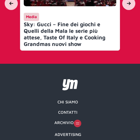
Media
Ca
Sky: Gucci – Fine dei giochi e
Sky
Quelli della Mala le serie più
Ki
attese, Taste Of Italy e Cooking
Grandmas nuovi show
CHI SIAMO
CONTATTI
ARCHIVIO
ADVERTISING