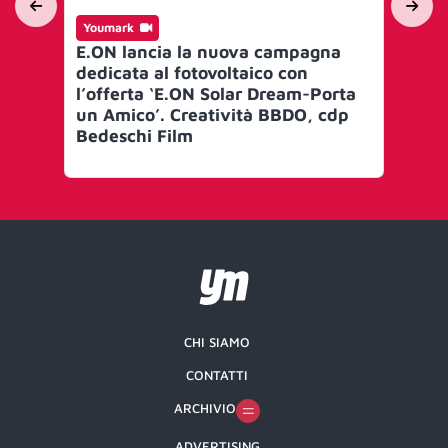
Youmark
Yo
E.ON lancia la nuova campagna
Se
dedicata al fotovoltaico con
fut
l’offerta ‘E.ON Solar Dream-Porta
fo
un Amico’. Creatività BBDO, cdp
Gr
Bedeschi Film
CHI SIAMO
CONTATTI
ARCHIVIO
ADVERTISING