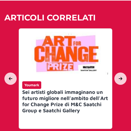
ARTICOLI CORRELATI
Youmark
Yo
Sei artisti globali immaginano un
Nu
futuro migliore nell’ambito dell’Art
de
for Change Prize di M&C Saatchi
Group e Saatchi Gallery