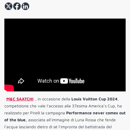
M&C SAATCHI
, in occasione della
Louis Vuitton Cup 2024
,
competizione che vale l’accesso alla 37esima America’s Cup, ha
realizzato per Pirelli la campagna
Performance never comes out
of the blue,
associata all’immagine di Luna Rossa che fende
l’acqua lasciando dietro di sé l’impronta del battistrada del