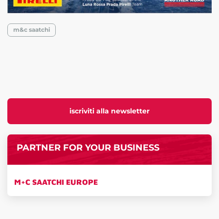
m&c saatchi
iscriviti alla newsletter
PARTNER FOR YOUR BUSINESS
M+C SAATCHI EUROPE